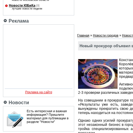
новости Московской области
Новости ЮБиКа
[0]
лучшие новости недели
Реклама
Главная
»
Новости городов
»
Новост
Новый прокурор объявил в
Констан
Королёв
которых
матер
предвар
Активно
подключ
Реклама на сайте
2-3 проверки различных заведе
На совещании в прокуратуре г
Новости
«Результаты уже есть, завед
вынуждены прекратить свою де
Есть интересная и важная
теперь находиться на постоянн
информация? Пришлите
материал для публикации в
Однако одних усилий прокурат
разделе "Новости"
этот незаконный бизнес в горо
тройка специализированных а