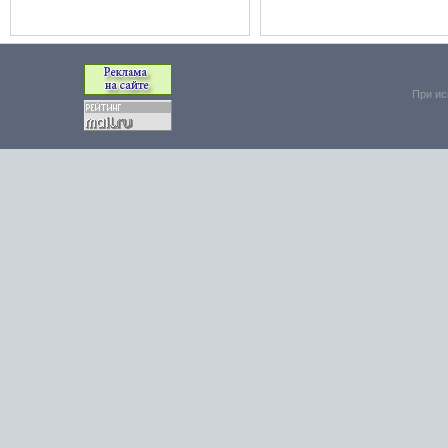
При ис