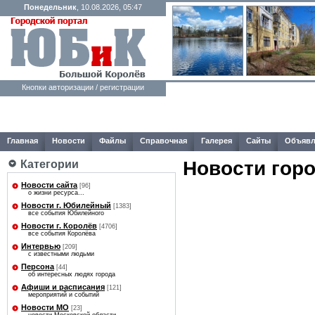
Понедельник
, 10.08.2026, 05:47
Кнопки авторизации / регистрации
Главная
Новости
Файлы
Справочная
Галерея
Сайты
Объявл
Новости гор
Категории
Новости сайта
[96]
о жизни ресурса...
Новости г. Юбилейный
[1383]
все события Юбилейного
Новости г. Королёв
[4706]
все события Королёва
Интервью
[209]
с известными людьми
Персона
[44]
об интересных людях города
Афиши и расписания
[121]
мероприятий и событий
Новости МО
[23]