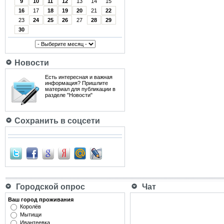
9
10
11
12
13
14
15
16
17
18
19
20
21
22
23
24
25
26
27
28
29
30
Новости
Есть интересная и важная
информация? Пришлите
материал для публикации в
разделе "Новости"
Сохранить в соцсети
Городской опрос
Чат
Ваш город проживания
Королёв
Мытищи
Ивантеевка