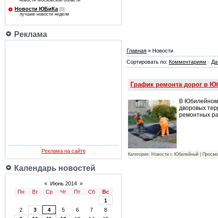
новости Московской области
Новости ЮБиКа
[0]
лучшие новости недели
Реклама
Главная
» Новости
Сортировать по:
Комментариям
·
Да
График ремонта дорог в Ю
В Юбилейном 
дворовых тер
ремонтных ра
Реклама на сайте
Категория: Новости г. Юбилейный | Просмо
Календарь новостей
«
Июнь 2014
»
Пн
Вт
Ср
Чт
Пт
Сб
Вс
1
2
3
4
5
6
7
8