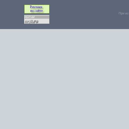
При ис