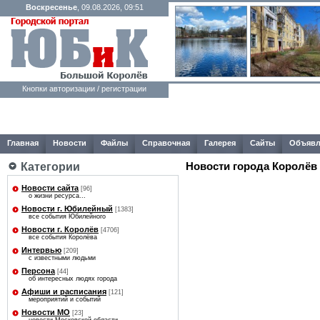
Воскресенье
, 09.08.2026, 09:51
Кнопки авторизации / регистрации
Главная
Новости
Файлы
Справочная
Галерея
Сайты
Объявл
Категории
Новости города Королёв
Новости сайта
[96]
о жизни ресурса...
Новости г. Юбилейный
[1383]
все события Юбилейного
Новости г. Королёв
[4706]
все события Королёва
Интервью
[209]
с известными людьми
Персона
[44]
об интересных людях города
Афиши и расписания
[121]
мероприятий и событий
Новости МО
[23]