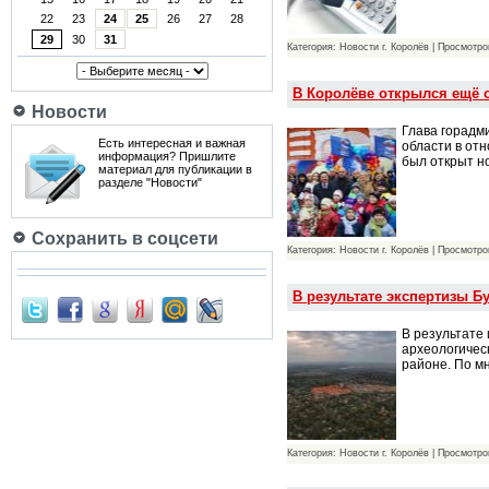
22
23
24
25
26
27
28
29
30
31
Категория: Новости г. Королёв | Просмотро
В Королёве открылся ещё 
Новости
Глава горадм
Есть интересная и важная
области в от
информация? Пришлите
был открыт н
материал для публикации в
разделе "Новости"
Сохранить в соцсети
Категория: Новости г. Королёв | Просмотро
В результате экспертизы Б
В результате
археологичес
районе. По м
Категория: Новости г. Королёв | Просмотро