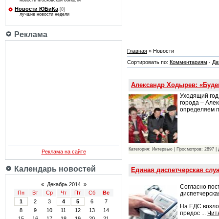
новости Московской области
Новости ЮБиКа
[0]
лучшие новости недели
Реклама
Главная
» Новости
Сортировать по:
Комментариям
·
Да
Александр Ходырев: «Буде
Уходящий год 
города – Але
определяем 
Категория: Интервью | Просмотров: 2897 |
Реклама на сайте
Календарь новостей
Единая диспетчерская служ
«
Декабрь 2014
»
Согласно пос
Пн
Вт
Ср
Чт
Пт
Сб
Вс
диспетчерска
1
2
3
4
5
6
7
На ЕДС возло
8
9
10
11
12
13
14
предос
...
Чит
15
16
17
18
19
20
21