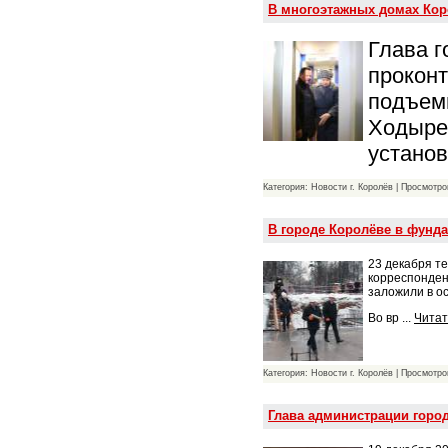
В многоэтажных домах Кор
Глава г
прокон
подъемн
Ходыре
устано
Категория: Новости г. Королёв | Просмотро
В городе Королёве в фунд
23 декабря т
корреспонден
заложили в о
Во вр
...
Читат
Категория: Новости г. Королёв | Просмотро
Глава администрации горо