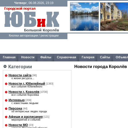
Четверг
, 06.08.2026, 23:19
Кнопки авторизации / регистрации
Главная
Новости
Файлы
Справочная
Галерея
Сайты
Объявл
Категории
Новости города Королёв
Новости сайта
[96]
о жизни ресурса...
Новости г. Юбилейный
[1383]
все события Юбилейного
Новости г. Королёв
[4706]
все события Королёва
Интервью
[209]
с известными людьми
Персона
[44]
об интересных людях города
Афиши и расписания
[121]
мероприятий и событий
Новости МО
[23]