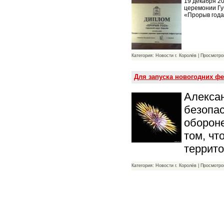
19 декабря 2
церемонии Гу
«Прорыв год
Категория: Новости г. Королёв | Просмотро
Для запуска новогодних ф
Алексан
безопас
оборон
том, чт
террит
Категория: Новости г. Королёв | Просмотро