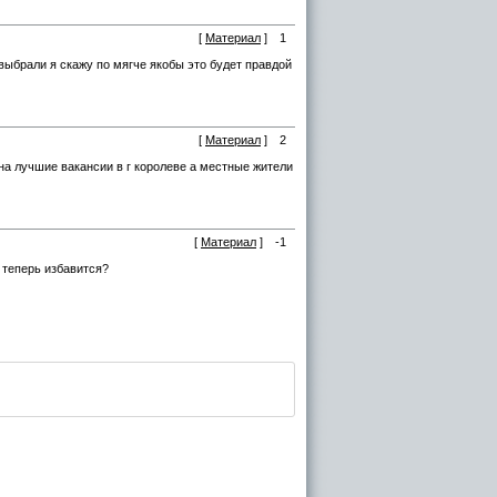
[
Материал
]
1
выбрали я скажу по мягче якобы это будет правдой
[
Материал
]
2
на лучшие вакансии в г королеве а местные жители
[
Материал
]
-1
о теперь избавится?