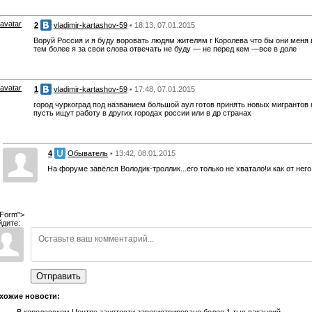
2
vladimir-kartashov-59
• 18:13, 07.01.2015
Воруй Россия и я буду воровать людям жителям г Королева что бы они меня 
тем более я за свои слова отвечать не буду — не перед кем —все в доле
1
vladimir-kartashov-59
• 17:48, 07.01.2015
город чуркоград под названием большой аул готов принять новых мигрантов 
пусть ищут работу в других городах россии или в др странах
4
Обыватель
• 13:42, 08.01.2015
На форуме завёлся Володик-троллик...его только не хватало!и как от нег
Form">
йдите:
Отправить
хожие новости:
В королевском Центре занятости зарегистрировано более 1 тыс вакансий