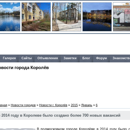
Галерея
Сайты
Объявления
Заметки
Блог
Форум
Знакомств
овости города Королёв
авная
»
Новости городов
»
Новости г. Королёв
»
2015
»
Январь
»
6
 2014 году в Королеве было создано более 700 новых вакансий
В подмосковном городе Королёве в 2014 году было 