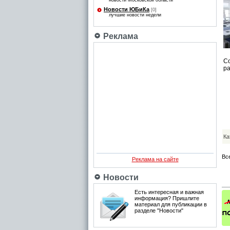
новости Московской области
Новости ЮБиКа
[0]
лучшие новости недели
Реклама
С
ра
Ка
Вс
Реклама на сайте
Новости
Есть интересная и важная
информация? Пришлите
материал для публикации в
разделе "Новости"