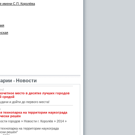
е имени С.П. Королёва
ния
нская
рии - Новости
esl
почетное место в десятке лучших городов
й средой
дачи и дойти до первого места!
s
я технопарка на территории наукограда
чески решён
ости городов » Новости г. Королёв » 2014 »
 технопарка на территории наукограда
ески решён"