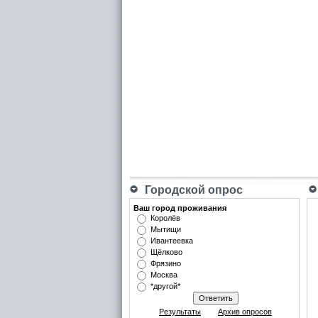
Городской опрос
Ваш город проживания
Королёв
Мытищи
Ивантеевка
Щёлково
Фрязино
Москва
*другой*
Результаты
Архив опросов