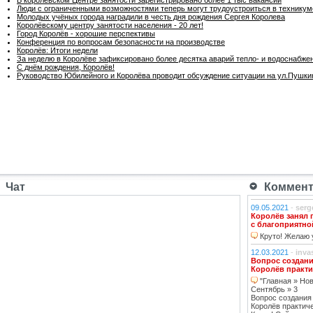
Люди с ограниченными возможностями теперь могут трудоустроиться в техникум
Молодых учёных города наградили в честь дня рождения Сергея Королева
Королёвскому центру занятости населения - 20 лет!
Город Королёв - хорошие перспективы
Конференция по вопросам безопасности на производстве
Королёв: Итоги недели
За неделю в Королёве зафиксировано более десятка аварий тепло- и водоснабже
С днём рождения, Королёв!
Руководство Юбилейного и Королёва проводит обсуждение ситуации на ул.Пушки
Чат
Коммента
09.05.2021
-
serg
Королёв занял 
с благоприятно
Круто! Желаю у
12.03.2021
-
inva
Вопрос создани
Королёв практи
"Главная » Нов
Сентябрь » 3
Вопрос создания
Королёв практич