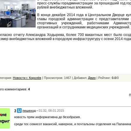
пресс-службы горадминистрации за прошедший год го
рублей внебюджетных вложений.
В конце декабря 2014 года в Центральном Дворце ку
главы городской администрации с представителями 
спортивных учреждений, работниками Админист
организаций и сотрудниками медицинских учреждений.
огласно отчету Александра Ходырева, более 700 вакантных мест было соз
змер внебюджетных вложений в городскую инфраструктуру с осени 2014 года 
тегория:
Новости г. Королёв
| Просмотров: 1467 | Добавил:
Джин
|
Рейтинг:
0.0
/
0
его комментариев:
4
П
3
пешеход
• 01:32, 08.01.2015
новость прям информативна до безобразия.
среди тех семисот вакансий, наверное, и почтальоны отделения на Папанина