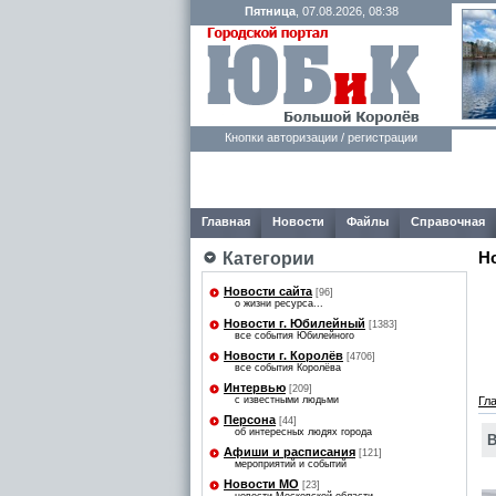
Пятница
, 07.08.2026, 08:38
Кнопки авторизации / регистрации
Главная
Новости
Файлы
Справочная
Н
Категории
Новости сайта
[96]
о жизни ресурса...
Новости г. Юбилейный
[1383]
все события Юбилейного
Новости г. Королёв
[4706]
все события Королёва
Интервью
[209]
с известными людьми
Гл
Персона
[44]
об интересных людях города
В
Афиши и расписания
[121]
мероприятий и событий
Новости МО
[23]