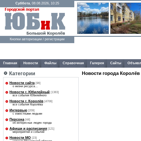
Суббота
, 08.08.2026, 10:25
Кнопки авторизации / регистрации
Главная
Новости
Файлы
Справочная
Галерея
Сайты
Объявл
Категории
Новости города Королёв
Новости сайта
[96]
о жизни ресурса...
Новости г. Юбилейный
[1383]
все события Юбилейного
Новости г. Королёв
[4706]
все события Королёва
Интервью
[209]
с известными людьми
Персона
[44]
об интересных людях города
Афиши и расписания
[121]
мероприятий и событий
Новости МО
[23]