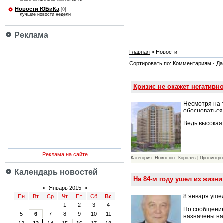
новости Московской области
Новости ЮБиКа
[0]
лучшие новости недели
Реклама
Главная
» Новости
Сортировать по:
Комментариям
·
Да
Кризис не окажет негативн
Несмотря на 
обосноваться 
Ведь высокая 
Реклама на сайте
Категория: Новости г. Королёв | Просмотро
Календарь новостей
На 84-м году ушел из жизн
«
Январь 2015
»
8 января уше
Пн
Вт
Ср
Чт
Пт
Сб
Вс
1
2
3
4
По сообщению
5
6
7
8
9
10
11
назначены на