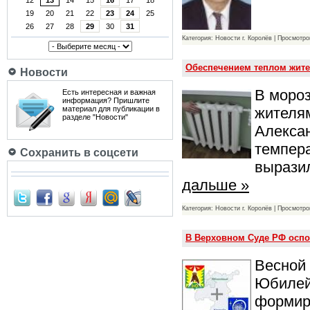
12
13
14
15
16
17
18
19
20
21
22
23
24
25
26
27
28
29
30
31
Категория: Новости г. Королёв | Просмотро
Обеспечением теплом жите
Новости
В моро
Есть интересная и важная
информация? Пришлите
жителя
материал для публикации в
разделе "Новости"
Алексан
темпера
Сохранить в соцсети
вырази
дальше »
Категория: Новости г. Королёв | Просмотро
В Верховном Суде РФ оспо
Весной 
Юбилей
формиро