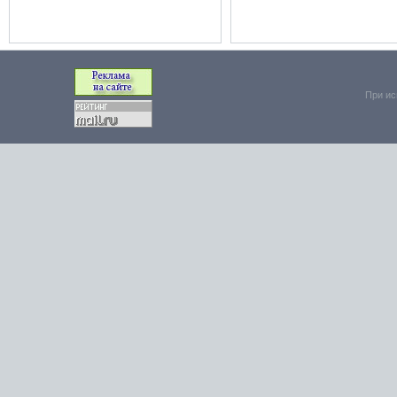
При ис