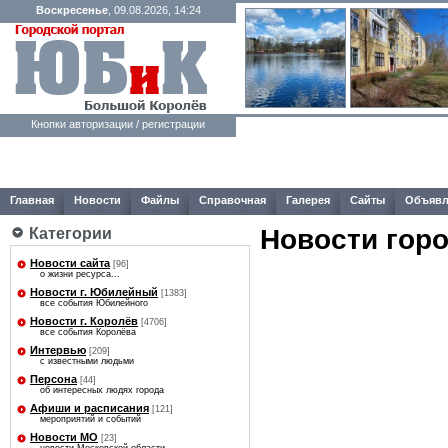
Воскресенье
, 09.08.2026, 14:24
Кнопки авторизации / регистрации
Главная
Новости
Файлы
Справочная
Галерея
Сайты
Объявл
Новости гор
Категории
Новости сайта
[96]
о жизни ресурса...
Новости г. Юбилейный
[1383]
все события Юбилейного
Новости г. Королёв
[4706]
все события Королёва
Интервью
[209]
с известными людьми
Персона
[44]
об интересных людях города
Афиши и расписания
[121]
мероприятий и событий
Новости МО
[23]