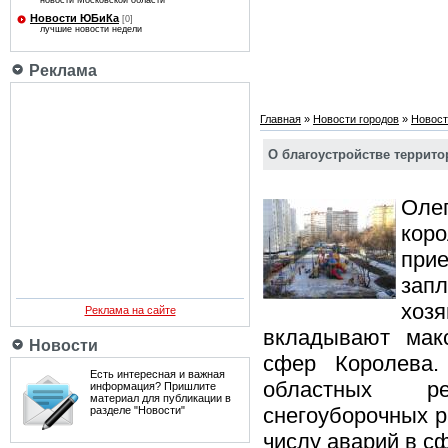
новости Московской области
Новости ЮБиКа
[0]
лучшие новости недели
Реклама
Главная
»
Новости городов
»
Новост
О благоустройстве террит
Оле
кор
прие
зап
хоз
Реклама на сайте
вкладывают мак
Новости
сфер Королева.
Есть интересная и важная
областных рей
информация? Пришлите
материал для публикации в
снегоуборочных р
разделе "Новости"
числу аварий в с