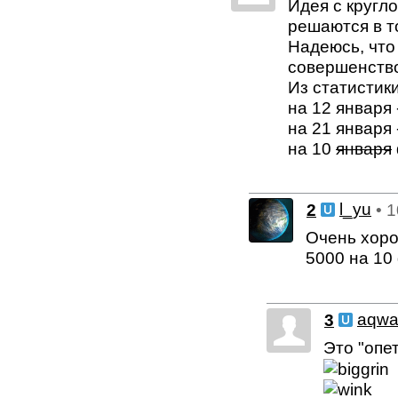
Идея с кругл
решаются в т
Надеюсь, что
совершенство
Из статистик
на 12 января
на 21 января
на 10
января
2
l_yu
• 
Очень хор
5000 на 10
3
aqw
Это "опе
С