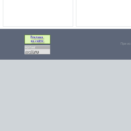
При ис