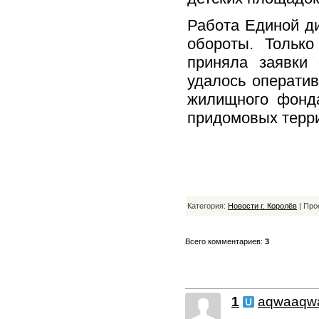
Работа Единой д
обороты. Тольк
приняла заявки
удалось операти
жилищного фонда
придомовых террит
Категория:
Новости г. Королёв
| Про
Всего комментариев:
3
1
aqwaaqw