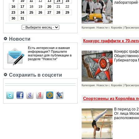
9
10
11
12
13
14
15
лабораторий
16
17
18
19
20
21
22
23
24
25
26
27
28
29
30
31
Категория: Новости г. Королёв | Просмотро
Новости
Конкурс граффити к 70-ле
Есть интересная и важная
Конкурс граф
информация? Пришлите
материал для публикации в
Общественной
разделе "Новости"
Губернатора 
Сохранить в соцсети
Категория: Новости г. Королёв | Просмотро
Спортсмены из Королёва п
В период со 2
От лица Моск
расположенно