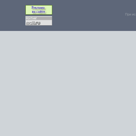
При ис