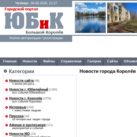
Четверг
, 06.08.2026, 21:27
Кнопки авторизации / регистрации
Главная
Новости
Файлы
Справочная
Галерея
Сайты
Объявл
Категории
Новости города Королёв
Новости сайта
[96]
о жизни ресурса...
Новости г. Юбилейный
[1383]
все события Юбилейного
Новости г. Королёв
[4706]
все события Королёва
Интервью
[209]
с известными людьми
Персона
[44]
об интересных людях города
Афиши и расписания
[121]
мероприятий и событий
Новости МО
[23]