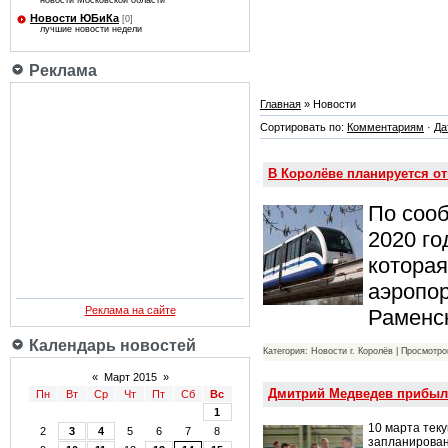
новости Московской области
Новости ЮБиКа
[0]
лучшие новости недели
Реклама
Главная
» Новости
Сортировать по:
Комментариям
·
Да
В Королёве планируется от
По соо
2020 го
которая
аэропор
Реклама на сайте
Раменс
Календарь новостей
Категория: Новости г. Королёв | Просмотро
«
Март 2015
»
Дмитрий Медведев прибыл 
Пн
Вт
Ср
Чт
Пт
Сб
Вс
1
10 марта тек
2
3
4
5
6
7
8
запланирован