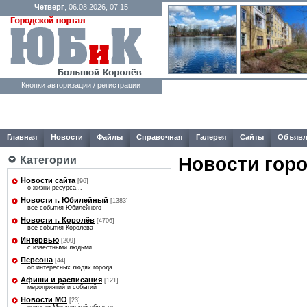
Четверг
, 06.08.2026, 07:15
Кнопки авторизации / регистрации
Главная
Новости
Файлы
Справочная
Галерея
Сайты
Объявл
Новости гор
Категории
Новости сайта
[96]
о жизни ресурса...
Новости г. Юбилейный
[1383]
все события Юбилейного
Новости г. Королёв
[4706]
все события Королёва
Интервью
[209]
с известными людьми
Персона
[44]
об интересных людях города
Афиши и расписания
[121]
мероприятий и событий
Новости МО
[23]