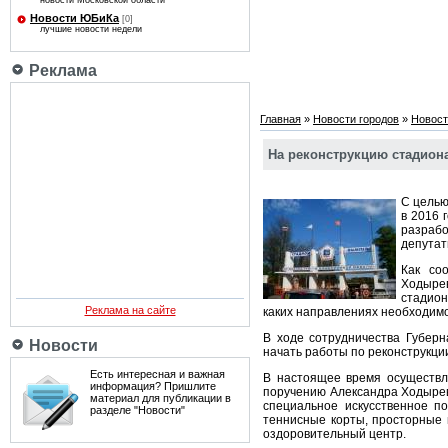
новости Московской области
Новости ЮБиКа
[0]
лучшие новости недели
Реклама
Главная
»
Новости городов
»
Новост
На реконструкцию стадион
С целью
в 2016 
разрабо
депутат
Как со
Ходырев
стадион
Реклама на сайте
каких направлениях необходим
В ходе сотрудничества Губерн
Новости
начать работы по реконструкции
Есть интересная и важная
В настоящее время осуществл
информация? Пришлите
поручению Александра Ходырев
материал для публикации в
специальное искусственное п
разделе "Новости"
теннисные корты, просторные 
оздоровительный центр.