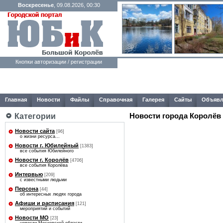
Воскресенье
, 09.08.2026, 00:30
Кнопки авторизации / регистрации
Главная
Новости
Файлы
Справочная
Галерея
Сайты
Объявл
Категории
Новости города Королёв
Новости сайта
[96]
о жизни ресурса...
Новости г. Юбилейный
[1383]
все события Юбилейного
Новости г. Королёв
[4706]
все события Королёва
Интервью
[209]
с известными людьми
Персона
[44]
об интересных людях города
Афиши и расписания
[121]
мероприятий и событий
Новости МО
[23]