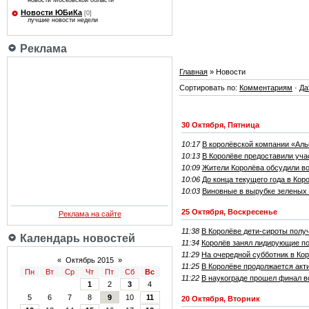
новости Московской области
Новости ЮБиКа
[0]
лучшие новости недели
Реклама
Главная
» Новости
Сортировать по:
Комментариям
·
Да
30 Октября, Пятница
10:17
В королёвской компании «Ал
10:13
В Королёве предоставили уч
10:09
Жители Королёва обсудили в
10:06
До конца текущего года в Ко
10:03
Виновные в вырубке зеленых 
25 Октября, Воскресенье
Реклама на сайте
11:38
В Королёве дети-сироты полу
Календарь новостей
11:34
Королёв занял лидирующие по
11:29
На очередной субботник в Ко
«
Октябрь 2015
»
11:25
В Королёве продолжается акт
Пн
Вт
Ср
Чт
Пт
Сб
Вс
11:22
В наукограде прошел финал в
1
2
3
4
5
6
7
8
9
10
11
20 Октября, Вторник