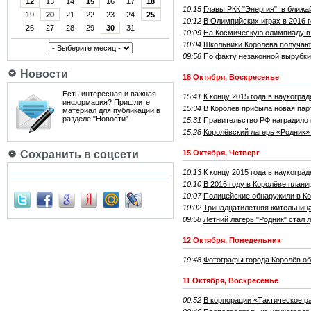
12
13
14
15
16
17
18
10:15
Главы РКК "Энергия": в ближ
19
20
21
22
23
24
25
10:12
В Олимпийских играх в 2016 г
26
27
28
29
30
31
10:09
На Космическую олимпиаду в 
10:04
Школьники Королёва получаю
09:58
По факту незаконной вырубки
Новости
18 Октября, Воскресенье
Есть интересная и важная
15:41
К концу 2015 года в наукогра
информация? Пришлите
15:34
В Королёв прибыла новая пар
материал для публикации в
разделе "Новости"
15:31
Правительство РФ наградило 
15:28
Королёвский лагерь «Родник»
15 Октября, Четверг
Сохранить в соцсети
10:13
К концу 2015 года в наукогр
10:10
В 2016 году в Королёве план
10:07
Полицейские обнаружили в Ко
10:02
Тринадцатилетняя жительниц
09:58
Летний лагерь "Родник" стал
12 Октября, Понедельник
19:48
Фотографы города Королёв о
11 Октября, Воскресенье
00:52
В корпорации «Тактическое 