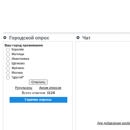
Городской опрос
Чат
Ваш город проживания
Королёв
Мытищи
Ивантеевка
Щёлково
Фрязино
Москва
*другой*
Результаты
Архив опросов
Всего ответов:
1124
Для добавления необ