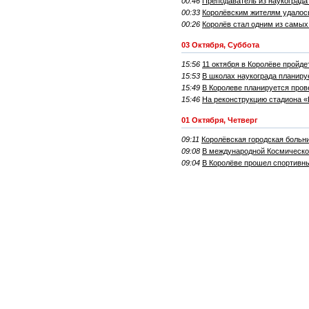
00:46
Преподаватель из наукограда
00:33
Королёвским жителям удалос
00:26
Королёв стал одним из самых
03 Октября, Суббота
15:56
11 октября в Королёве прой
15:53
В школах наукограда планиру
15:49
В Королеве планируется про
15:46
На реконструкцию стадиона 
01 Октября, Четверг
09:11
Королёвская городская больн
09:08
В международной Космическо
09:04
В Королёве прошел спортивны