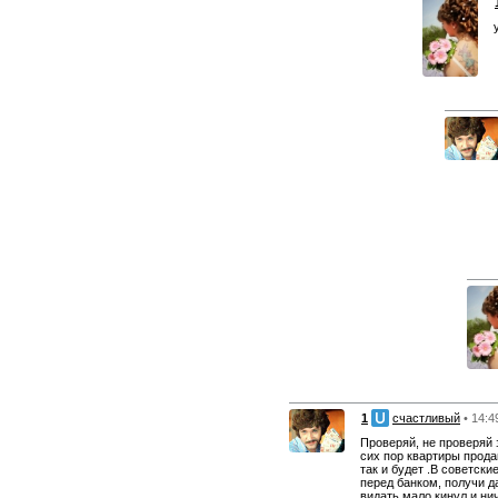
1
счастливый
• 14:4
Проверяй, не проверяй 
сих пор квартиры прода
так и будет .В советск
перед банком, получи да
видать мало кинул и ни