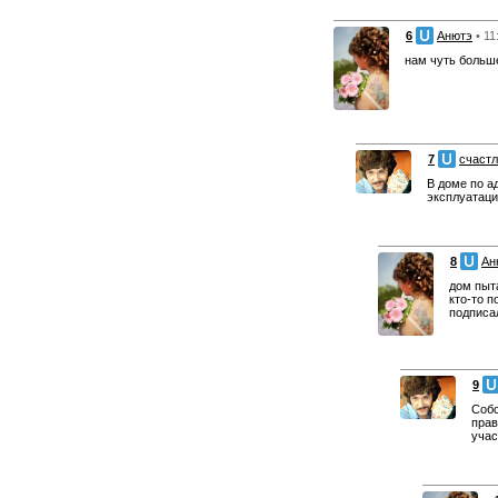
6
Анютэ
• 11
нам чуть больше
7
счаст
В доме по а
эксплуатаци
8
Ан
дом пыта
кто-то п
подписа
9
Собс
прав
учас