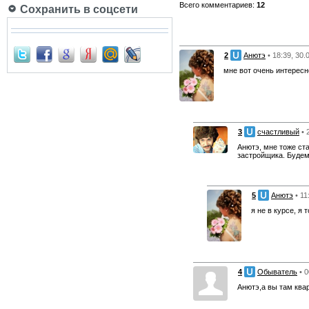
Всего комментариев:
12
Сохранить в соцсети
2
Анютэ
• 18:39, 30.
мне вот очень интересн
3
счастливый
• 
Анютэ, мне тоже ст
застройщика. Будем
5
Анютэ
• 11
я не в курсе, я
4
Обыватель
• 
Анютэ,а вы там ква