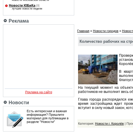
новости Московской области
Новости ЮБиКа
[0]
лучшие новости недели
Реклама
Главная
»
Новости городов
»
Новост
Количество рабочих на стр
Провер
установ
Королёв
В квар
выполн
благоус
На текущий момент на объекте
работников не выполнит весь о
Реклама на сайте
Глава города распорядился еж
Новости
время застройщика ждет прове
вступит в силу новый закон, ко
Есть интересная и важная
информация? Пришлите
материал для публикации в
разделе "Новости"
Категория:
Новости г. Королёв
| Про