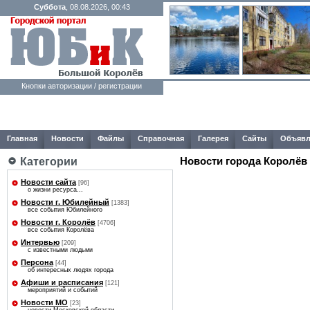
Суббота
, 08.08.2026, 00:43
Кнопки авторизации / регистрации
Главная
Новости
Файлы
Справочная
Галерея
Сайты
Объявл
Новости города Королёв
Категории
Новости сайта
[96]
о жизни ресурса...
Новости г. Юбилейный
[1383]
все события Юбилейного
Новости г. Королёв
[4706]
все события Королёва
Интервью
[209]
с известными людьми
Персона
[44]
об интересных людях города
Афиши и расписания
[121]
мероприятий и событий
Новости МО
[23]