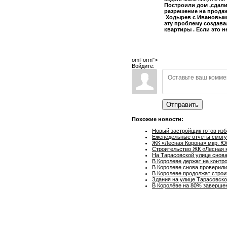
Построили дом ,сдали
разрешение на продажу
Ходырев с Ивановым п
эту проблему создава
квартиры . Если это 
omForm">
Войдите:
Отправить
Похожие новости:
Новый застройщик готов изб
Еженедельные отчеты смогут
ЖК «Лесная Корона» мкр. Юб
Строительство ЖК «Лесная 
На Тарасовской улице снова
В Королеве держат на контр
В Королеве снова проверили
В Королеве продолжат строи
Здания на улице Тарасовско
В Королёве на 80% заверше