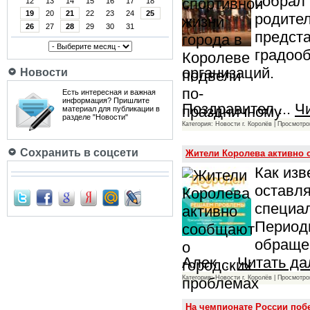
собрал 
12
13
14
15
16
17
18
19
20
21
22
23
24
25
родител
26
27
28
29
30
31
предста
градоо
организаций.
Новости
Есть интересная и важная
информация? Пришлите
Поздравител
...
Ч
материал для публикации в
разделе "Новости"
Категория: Новости г. Королёв | Просмотро
Сохранить в соцсети
Жители Королева активно 
Как изв
оставля
специа
Периоди
обращен
Алек
...
Читать да
Категория: Новости г. Королёв | Просмотро
На чемпионате России поб