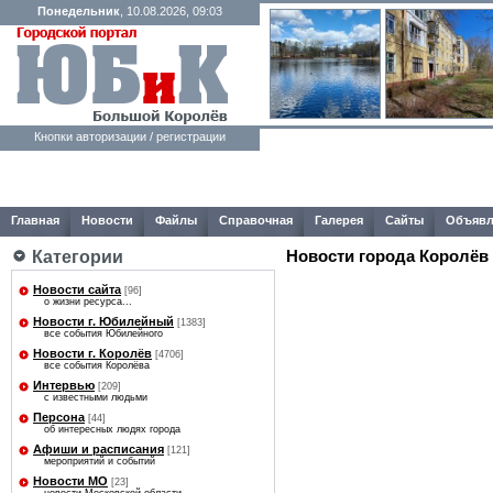
Понедельник
, 10.08.2026, 09:03
Кнопки авторизации / регистрации
Главная
Новости
Файлы
Справочная
Галерея
Сайты
Объявл
Категории
Новости города Королёв
Новости сайта
[96]
о жизни ресурса...
Новости г. Юбилейный
[1383]
все события Юбилейного
Новости г. Королёв
[4706]
все события Королёва
Интервью
[209]
с известными людьми
Персона
[44]
об интересных людях города
Афиши и расписания
[121]
мероприятий и событий
Новости МО
[23]