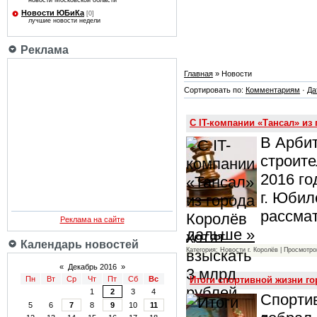
новости Московской области
Новости ЮБиКа
[0]
лучшие новости недели
Реклама
Главная
» Новости
Сортировать по:
Комментариям
·
Да
С IT-компании «Тансал» из
В Арбит
строит
2016 го
г. Юбил
рассмат
Реклама на сайте
дальше »
Календарь новостей
Категория: Новости г. Королёв | Просмотро
«
Декабрь 2016
»
Итоги спортивной жизни г
Пн
Вт
Ср
Чт
Пт
Сб
Вс
1
2
3
4
Спортив
5
6
7
8
9
10
11