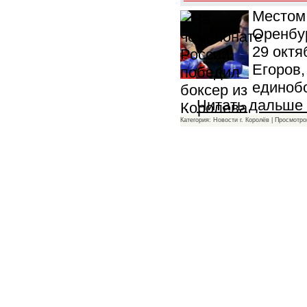
Местом 
Оренбур
29 октя
Егоров,
единобо
...
Читать дальше
Категория: Новости г. Королёв | Просмотро