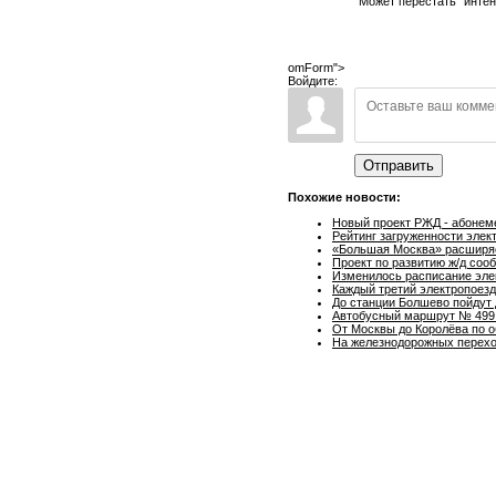
Может перестать "интен
omForm">
Войдите:
Отправить
Похожие новости:
Новый проект РЖД - абонеме
Рейтинг загруженности элек
«Большая Москва» расширяе
Проект по развитию ж/д соо
Изменилось расписание эле
Каждый третий электропоез
До станции Болшево пойдут
Автобусный маршрут № 499 
От Москвы до Королёва по 
На железнодорожных перехо