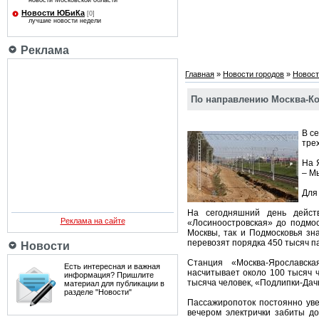
новости Московской области
Новости ЮБиКа
[0]
лучшие новости недели
Реклама
Главная
»
Новости городов
»
Новост
По направлению Москва-Кор
В с
тре
На 
– М
Для
На сегодняшний день дейст
Реклама на сайте
«Лосиноостровская» до подмос
Москвы, так и Подмосковья зн
перевозят порядка 450 тысяч п
Новости
Станция «Москва-Ярославска
Есть интересная и важная
насчитывает около 100 тысяч 
информация? Пришлите
тысяча человек, «Подлипки-Дачн
материал для публикации в
разделе "Новости"
Пассажиропоток постоянно уве
вечером электрички забиты до