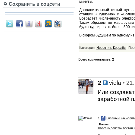
минуты.
Сохранить в соцсети
Дополнительный пятый путь с
станции «Пушкино» и «Болшев
Возрастет численность электр
Таким образом, по маршрутам
будет курсировать более 500 э
В скором будущем по одному из
Категория:
Новости г. Королёв
| Про
Всего комментариев:
2
2
viola
• 21
Или создават
заработной пл
1
ГлавныйВычислит
Цитата
Пассажиропоток постоянн