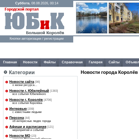
Суббота
, 08.08.2026, 00:14
Кнопки авторизации / регистрации
Главная
Новости
Файлы
Справочная
Галерея
Сайты
Объявл
Новости города Королёв
Категории
Новости сайта
[96]
о жизни ресурса...
Новости г. Юбилейный
[1383]
все события Юбилейного
Новости г. Королёв
[4706]
все события Королёва
Интервью
[209]
с известными людьми
Персона
[44]
об интересных людях города
Афиши и расписания
[121]
мероприятий и событий
Новости МО
[23]