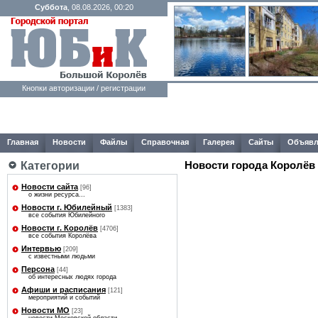
Суббота
, 08.08.2026, 00:20
Кнопки авторизации / регистрации
Главная
Новости
Файлы
Справочная
Галерея
Сайты
Объявл
Новости города Королёв
Категории
Новости сайта
[96]
о жизни ресурса...
Новости г. Юбилейный
[1383]
все события Юбилейного
Новости г. Королёв
[4706]
все события Королёва
Интервью
[209]
с известными людьми
Персона
[44]
об интересных людях города
Афиши и расписания
[121]
мероприятий и событий
Новости МО
[23]