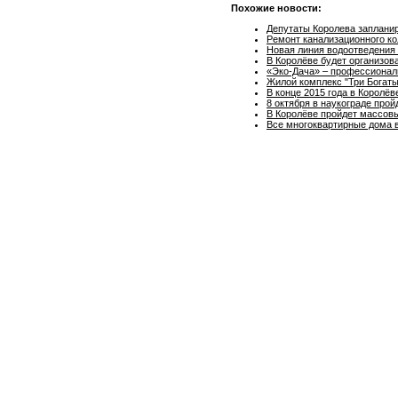
Похожие новости:
Депутаты Королева заплани
Ремонт канализационного к
Новая линия водоотведения 
В Королёве будет организов
«Эко-Дача» – профессионал
Жилой комплекс "Три Богаты
В конце 2015 года в Королё
8 октября в наукограде про
В Королёве пройдет массов
Все многоквартирные дома в