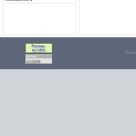
При ис