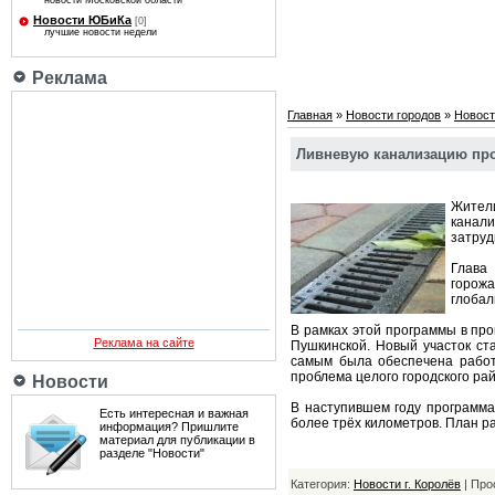
новости Московской области
Новости ЮБиКа
[0]
лучшие новости недели
Реклама
Главная
»
Новости городов
»
Новост
Ливневую канализацию пр
Жител
канал
затруд
Глава
горожа
глобал
В рамках этой программы в про
Реклама на сайте
Пушкинской. Новый участок ст
самым была обеспечена работ
проблема целого городского рай
Новости
В наступившем году программа
Есть интересная и важная
более трёх километров. План ра
информация? Пришлите
материал для публикации в
разделе "Новости"
Категория:
Новости г. Королёв
| Про