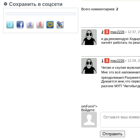
Сохранить в соцсети
Всего комментариев:
2
2
max2226
• 12:37, 
и да,рекомендую Ходыре
начнёт работать по ре
1
max2226
• 12:29, 
Читаю и скупая мужская
Мне это всё напоминае
преодолевают.Разумеетс
Думается мне,что перв
разгоне МУП "Автобытд
omForm">
Войдите:
Отправить