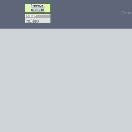
При ис