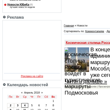
новости Московской области
Новости ЮБиКа
[0]
лучшие новости недели
Реклама
Главная
» Новости
Сортировать по:
Комментариям
·
Да
Космическая столица Росс
В конце
админи
маршру
Мособл
уже сег
Реклама на сайте
Читать дальше »
Календарь новостей
Категория: Новости г. Королёв | Просмотро
«
Апрель 2018
»
Пн
Вт
Ср
Чт
Пт
Сб
Вс
1
2
3
4
5
6
7
8