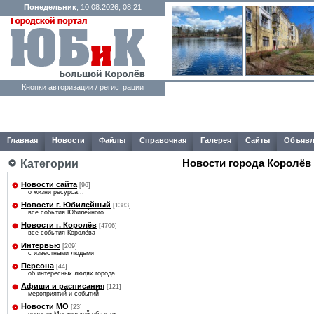
Понедельник
, 10.08.2026, 08:21
Кнопки авторизации / регистрации
Главная
Новости
Файлы
Справочная
Галерея
Сайты
Объявл
Категории
Новости города Королёв
Новости сайта
[96]
о жизни ресурса...
Новости г. Юбилейный
[1383]
все события Юбилейного
Новости г. Королёв
[4706]
все события Королёва
Интервью
[209]
с известными людьми
Персона
[44]
об интересных людях города
Афиши и расписания
[121]
мероприятий и событий
Новости МО
[23]