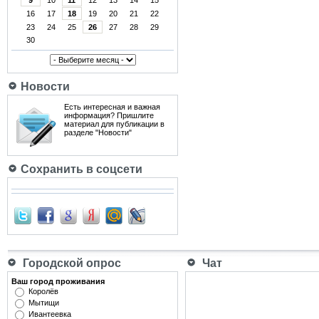
9
10
11
12
13
14
15
16
17
18
19
20
21
22
23
24
25
26
27
28
29
30
Новости
Есть интересная и важная
информация? Пришлите
материал для публикации в
разделе "Новости"
Сохранить в соцсети
Городской опрос
Чат
Ваш город проживания
Королёв
Мытищи
Ивантеевка