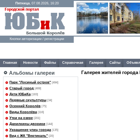
Пятница
, 07.08.2026, 16:20
Кнопки авторизации / регистрации
Главная
Новости
Файлы
Справочная
Галерея
Сайты
Объявл
Галерея жителей города
Альбомы галереи
Парк "Лосиный остров"
[494]
Старый город
[469]
Дети ЮБиКа
[183]
Ледяные скульптуры
[34]
Осенний Королёв
[75]
Виды Королёва
[116]
Утки на озере
[201]
Данилкины дворики
[144]
Украшение улиц города
[135]
Вид с ЖК "Вертикаль"
[20]