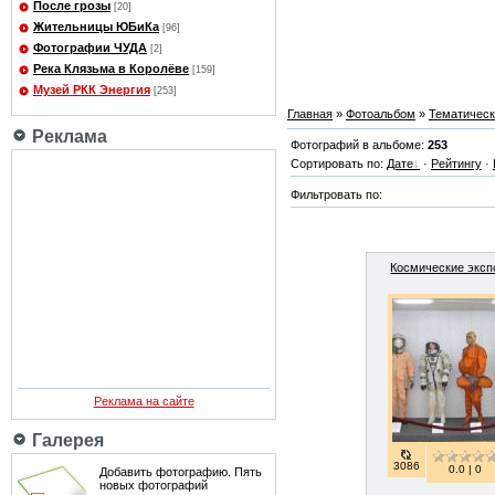
После грозы
[20]
Жительницы ЮБиКа
[96]
Фотографии ЧУДА
[2]
Река Клязьма в Королёве
[159]
Музей РКК Энергия
[253]
Главная
»
Фотоальбом
»
Тематичес
Реклама
Фотографий в альбоме:
253
Сортировать по:
Дате
·
Рейтингу
·
Фильтровать по:
Космические эксп
Реклама на сайте
Галерея
3086
0.0 | 0
Добавить фотографию. Пять
новых фотографий