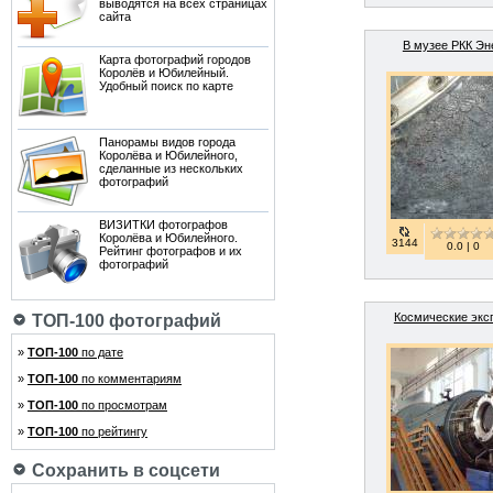
выводятся на всех страницах
сайта
В музее РКК Эн
Карта фотографий городов
Королёв и Юбилейный.
Удобный поиск по карте
Панорамы видов города
Королёва и Юбилейного,
сделанные из нескольких
фотографий
ВИЗИТКИ фотографов
Королёва и Юбилейного.
3144
0.0 | 0
Рейтинг фотографов и их
фотографий
Космические экс
ТОП-100 фотографий
»
ТОП-100
по дате
»
ТОП-100
по комментариям
»
ТОП-100
по просмотрам
»
ТОП-100
по рейтингу
Сохранить в соцсети