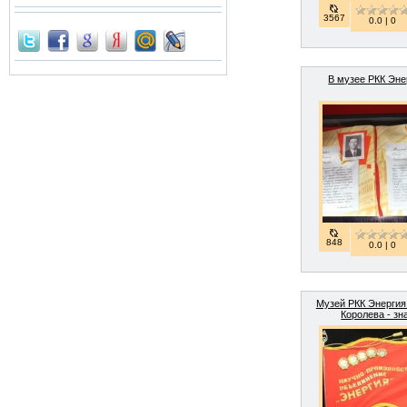
3567
0.0 | 0
В музее РКК Эне
848
0.0 | 0
Музей РКК Энергия 
Королева - зн