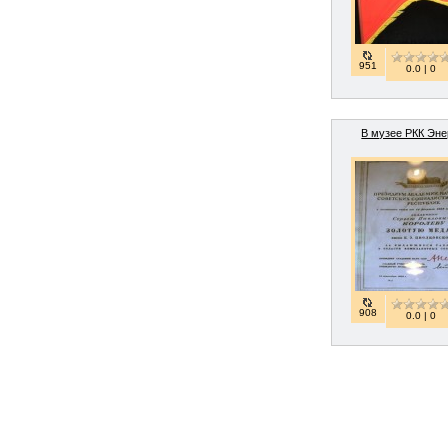
951
0.0 | 0
В музее РКК Эне
908
0.0 | 0