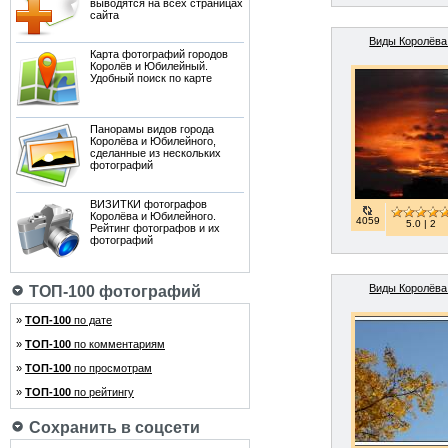
выводятся на всех страницах
сайта
Виды Королёва 
Карта фотографий городов
Королёв и Юбилейный.
Удобный поиск по карте
Панорамы видов города
Королёва и Юбилейного,
сделанные из нескольких
фотографий
ВИЗИТКИ фотографов
Королёва и Юбилейного.
4059
5.0 | 2
Рейтинг фотографов и их
фотографий
Виды Королёва 
ТОП-100 фотографий
»
ТОП-100
по дате
»
ТОП-100
по комментариям
»
ТОП-100
по просмотрам
»
ТОП-100
по рейтингу
Сохранить в соцсети