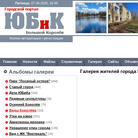
Пятница
, 07.08.2026, 16:49
Кнопки авторизации / регистрации
Главная
Новости
Файлы
Справочная
Галерея
Сайты
Объявл
Галерея жителей города
Альбомы галереи
Парк "Лосиный остров"
[494]
Старый город
[469]
Дети ЮБиКа
[183]
Ледяные скульптуры
[34]
Осенний Королёв
[75]
Виды Королёва
[116]
Утки на озере
[201]
Данилкины дворики
[144]
Украшение улиц города
[135]
Вид с ЖК "Вертикаль"
[20]