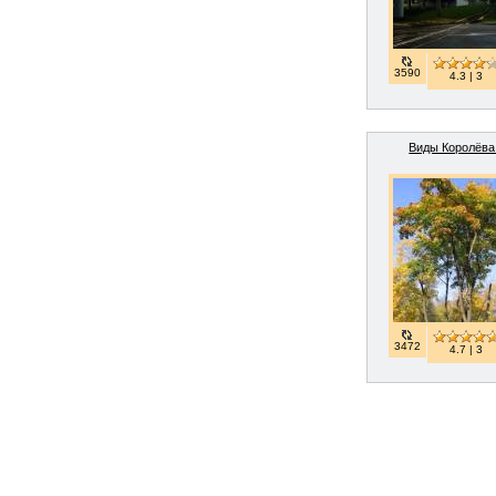
3590
4.3 | 3
Виды Королёва 
3472
4.7 | 3