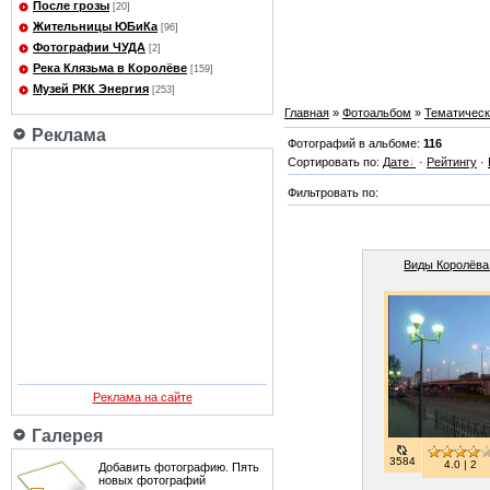
После грозы
[20]
Жительницы ЮБиКа
[96]
Фотографии ЧУДА
[2]
Река Клязьма в Королёве
[159]
Музей РКК Энергия
[253]
Главная
»
Фотоальбом
»
Тематичес
Реклама
Фотографий в альбоме:
116
Сортировать по:
Дате
·
Рейтингу
·
Фильтровать по:
Виды Королёва 
Реклама на сайте
Галерея
3584
4.0 | 2
Добавить фотографию. Пять
новых фотографий