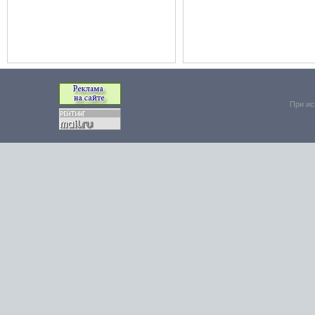
При ис