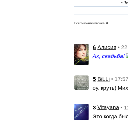
« П
Всего комментариев:
6
6
Алисия
• 22
Ах, свадьба!
5
BiLLi
• 17:5
оу, круть) Ми
3
Vitayana
• 
Это когда бы