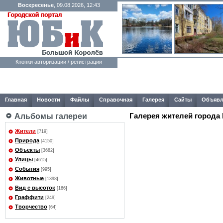
Воскресенье
, 09.08.2026, 12:43
Кнопки авторизации / регистрации
Главная
Новости
Файлы
Справочная
Галерея
Сайты
Объявл
Галерея жителей города
Альбомы галереи
Жители
[719]
Природа
[4150]
Объекты
[3682]
Улицы
[4615]
События
[995]
Животные
[1398]
Вид с высоток
[166]
Граффити
[249]
Творчество
[64]