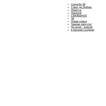
Свадьба ЧБ
Совет да Любовь
Невеста
Поцелуй
СВАДЕБНОЕ
Чб
Новая семья
Зимние пируэты!
На катке - Алисия
в магазин сходила)