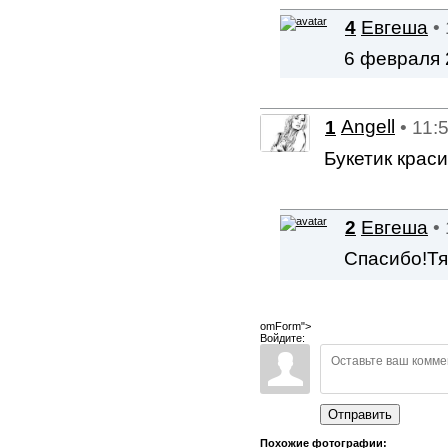
4
Евгеша
•
6 февраля 
1
Angell
• 11:
Букетик крас
2
Евгеша
•
Спасибо!Т
omForm">
Войдите:
Отправить
Похожие фотографии: