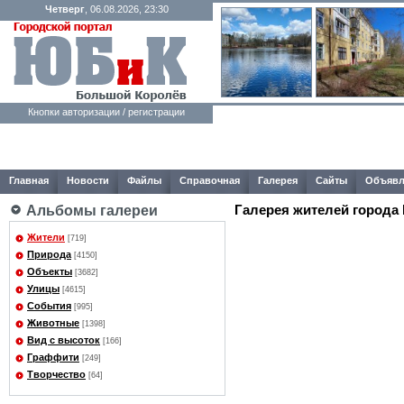
Четверг
, 06.08.2026, 23:30
Кнопки авторизации / регистрации
Главная
Новости
Файлы
Справочная
Галерея
Сайты
Объявл
Галерея жителей города
Альбомы галереи
Жители
[719]
Природа
[4150]
Объекты
[3682]
Улицы
[4615]
События
[995]
Животные
[1398]
Вид с высоток
[166]
Граффити
[249]
Творчество
[64]