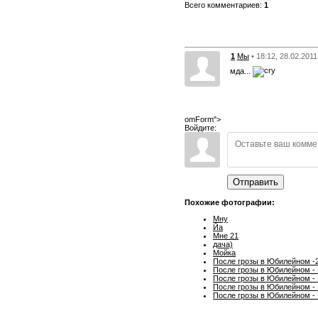
Всего комментариев:
1
1
Мы
• 18:12, 28.02.2011
мда...
omForm">
Войдите:
Отправить
Похожие фотографии:
Мну
Йа
Мне 21
дача)
Мойка
После грозы в Юбилейном -
После грозы в Юбилейном - 
После грозы в Юбилейном - 
После грозы в Юбилейном - 
После грозы в Юбилейном - 