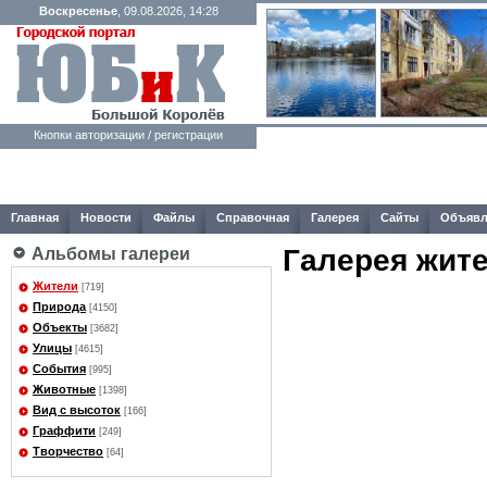
Воскресенье
, 09.08.2026, 14:28
Кнопки авторизации / регистрации
Главная
Новости
Файлы
Справочная
Галерея
Сайты
Объявл
Галерея жит
Альбомы галереи
Жители
[719]
Природа
[4150]
Объекты
[3682]
Улицы
[4615]
События
[995]
Животные
[1398]
Вид с высоток
[166]
Граффити
[249]
Творчество
[64]