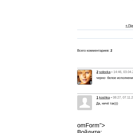
« П
Всего комментариев:
2
2
solovka
• 14:46, 03.04
черно- белое исполнени
1
koshka
• 08:27, 07.11.
Да, ничё так)))
omForm">
Войдите: