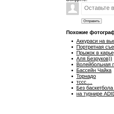
Отправить
Похожие фотогра
Аккураси на вы
Портретная съе
Прыжок в карье
Аля Безруков))
Волейбольная 
Бассейн Чайка
Торнадо
тссс....
Без баскетбола
на турнире AD