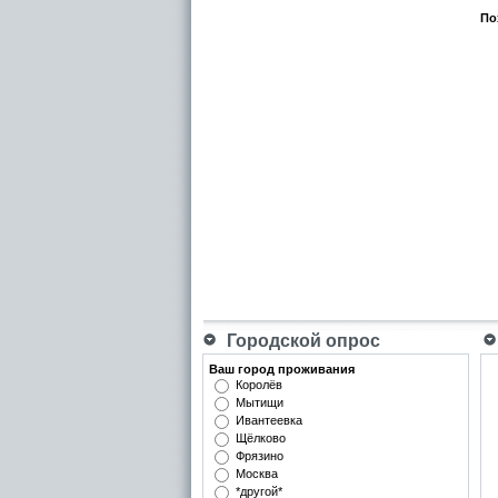
По
Городской опрос
Ваш город проживания
Королёв
Мытищи
Ивантеевка
Щёлково
Фрязино
Москва
*другой*