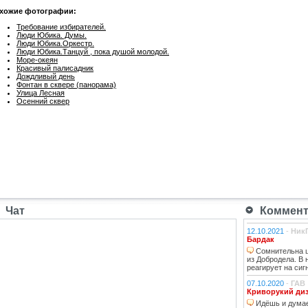
хожие фотографии:
Требование избирателей.
Люди Юбика. Думы.
Люди Юбика.Оркестр.
Люди Юбика.Танцуй , пока душой молодой.
Море-океян
Красивый палисадник
Дождливый день
Фонтан в сквере (панорама)
Улица Лесная
Осенний сквер
Чат
Коммента
12.10.2021
-
Ник
Бардак
Сомнительна ц
из Добродела. В
реагирует на сиг
07.10.2020
-
ГАВ
Криворукий ди
Идёшь и думае