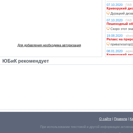
07.10.2020
-
ГАВ
Криворукий ди
Дурацкий дизай
07.10.2020
-
ГАВ
Пешеходный об
Скоро этот зна
19.08.2020
-
shev
Релакс на прир
приватизатор)
Для добавления необходима авторизация
08.01.2020
-
aqw
Криворукий ди
Народ решили 
ЮБиК рекомендует
06.01.2020
-
Джи
Криворукий ди
Фонарь на фона
устраивали?!
29.10.2018
-
lexf
Забава
Пластиковый Ар
Поливинилхлорида
25.10.2018
-
l_yu
Клубочек на ли
По предпросмот
О сайте
|
Правила
|
К
Надо же, какое м
При использовании текстовой и другой информации активна