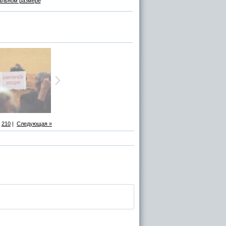
альном размере
210
|
Следующая »