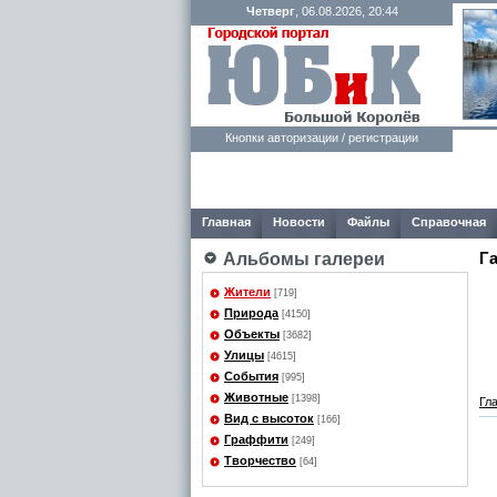
Четверг
, 06.08.2026, 20:44
Кнопки авторизации / регистрации
Главная
Новости
Файлы
Справочная
Г
Альбомы галереи
Жители
[719]
Природа
[4150]
Объекты
[3682]
Улицы
[4615]
События
[995]
Животные
[1398]
Гл
Вид с высоток
[166]
Граффити
[249]
Творчество
[64]