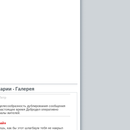
рии - Галерея
Петр
елесообразность дублирования сообщения
 настоящее время Добродел оперативно
налы жителей.
зайн
шь, как бы этот шлагбаум тебя не накрыл