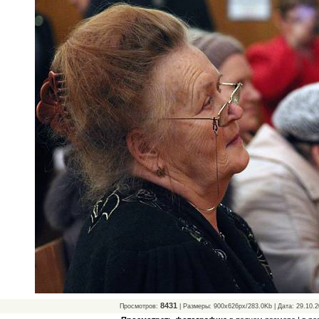
8431
Просмотров:
| Размеры: 900x626px/283.0Kb | Дата: 29.10.