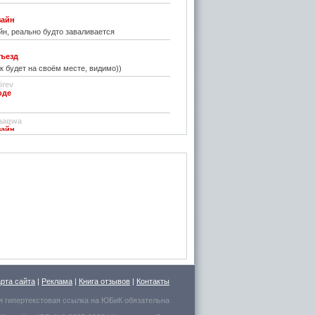
зайн
н, реально будто заваливается
ъезд
к будет на своём месте, видимо))
irev
оде
)
aaqwa
зайн
удивить...
н
зайн
ре... И чем старые классические не
inn
го на резиновой подложке.....только бы не из
 делали....
стве
ру фото показалось, что это гриб в листьях
арта сайта
|
Реклама
|
Книга отзывов
|
Контакты
есто для сна выбрал.
я гипертекстовая ссылка на
ЮБиК
обязательна