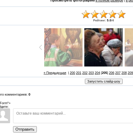
Просмотреть фотографию
в полном размере
|
в ре
Рейтинг:
5.0
/
4
« Предыдущая
|
200
201
202
203
204
[
205
]
206
207
208
209
его комментариев:
0
Form">
йдите:
Отправить