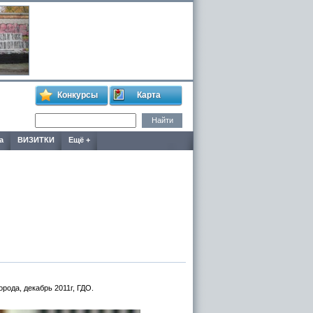
Конкурсы
Карта
а
ВИЗИТКИ
Ещё +
рода, декабрь 2011г, ГДО.