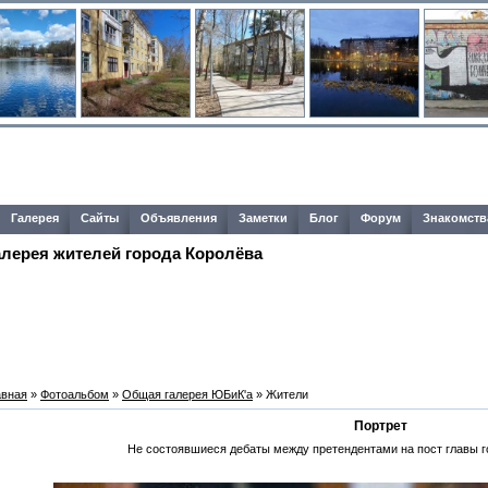
Галерея
Сайты
Объявления
Заметки
Блог
Форум
Знакомств
алерея жителей города Королёва
авная
»
Фотоальбом
»
Общая галерея ЮБиК'a
» Жители
Портрет
Не состоявшиеся дебаты между претендентами на пост главы го