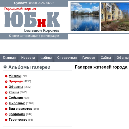
Суббота
, 08.08.2026, 06:22
Кнопки авторизации / регистрации
Главная
Новости
Файлы
Справочная
Галерея
Сайты
Объявл
Галерея жителей города
Альбомы галереи
Жители
[719]
Природа
[4150]
Объекты
[3682]
Улицы
[4615]
События
[995]
Животные
[1398]
Вид с высоток
[166]
Граффити
[249]
Творчество
[64]