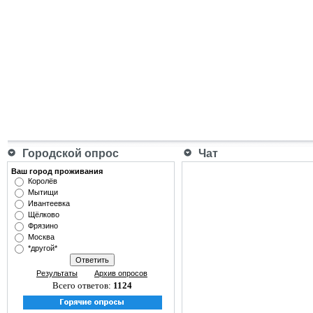
Городской опрос
Чат
Ваш город проживания
Королёв
Мытищи
Ивантеевка
Щёлково
Фрязино
Москва
*другой*
Результаты
Архив опросов
Всего ответов:
1124