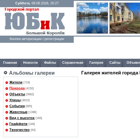
Суббота
, 08.08.2026, 20:27
Кнопки авторизации / регистрации
Главная
Новости
Файлы
Справочная
Галерея
Сайты
Объявл
Галерея жителей города
Альбомы галереи
Жители
[719]
Природа
[4150]
Объекты
[3682]
Улицы
[4615]
События
[995]
Животные
[1398]
Вид с высоток
[166]
Граффити
[249]
Творчество
[64]