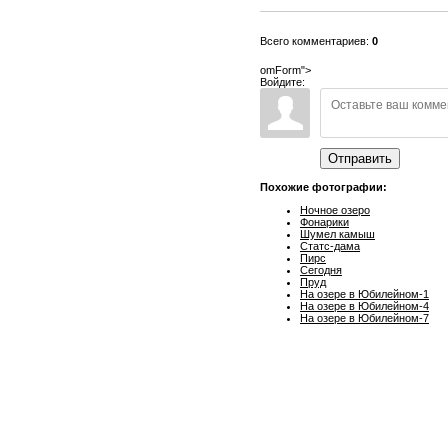
Всего комментариев:
0
omForm">
Войдите:
Отправить
Похожие фотографии:
Ночное озеро
Фонарики
Шумел камыш
Статс-дама
Пирс
Сегодня
Пруд
На озере в Юбилейном-1
На озере в Юбилейном-4
На озере в Юбилейном-7