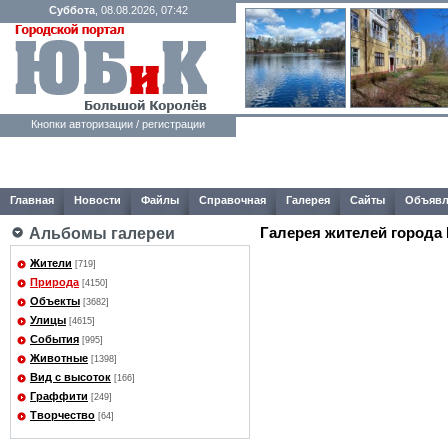
Суббота
, 08.08.2026, 07:42
Кнопки авторизации / регистрации
Главная
Новости
Файлы
Справочная
Галерея
Сайты
Объявл
Галерея жителей города
Альбомы галереи
Жители
[719]
Природа
[4150]
Объекты
[3682]
Улицы
[4615]
События
[995]
Животные
[1398]
Вид с высоток
[166]
Граффити
[249]
Творчество
[64]