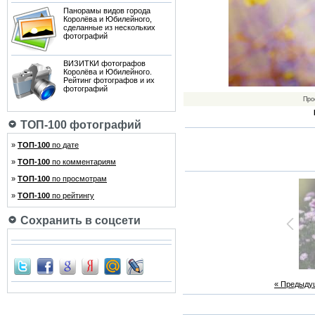
Панорамы видов города
Королёва и Юбилейного,
сделанные из нескольких
фотографий
ВИЗИТКИ фотографов
Королёва и Юбилейного.
Рейтинг фотографов и их
фотографий
Про
ТОП-100 фотографий
»
ТОП-100
по дате
»
ТОП-100
по комментариям
»
ТОП-100
по просмотрам
»
ТОП-100
по рейтингу
Сохранить в соцсети
« Предыду