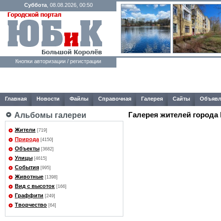
Суббота
, 08.08.2026, 00:50
Кнопки авторизации / регистрации
Главная
Новости
Файлы
Справочная
Галерея
Сайты
Объявл
Галерея жителей города
Альбомы галереи
Жители
[719]
Природа
[4150]
Объекты
[3682]
Улицы
[4615]
События
[995]
Животные
[1398]
Вид с высоток
[166]
Граффити
[249]
Творчество
[64]