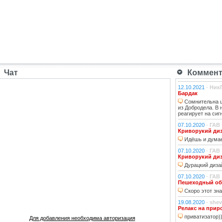
Чат
Коммента
12.10.2021
-
Ник
Бардак
Сомнительна ц
из Добродела. В
реагирует на сиг
07.10.2020
-
ГАВ
Криворукий ди
Идёшь и думае
07.10.2020
-
ГАВ
Криворукий ди
Дурацкий дизай
07.10.2020
-
ГАВ
Пешеходный об
Скоро этот зна
19.08.2020
-
shev
Релакс на прир
приватизатор)
Для добавления необходима авторизация