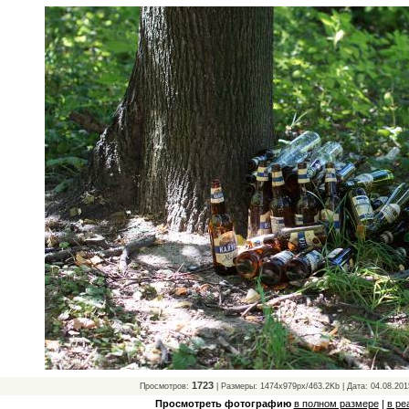
1723
Просмотров:
| Размеры: 1474x979px/463.2Kb | Дата: 04.08.201
Просмотреть фотографию
в полном размере
|
в ре