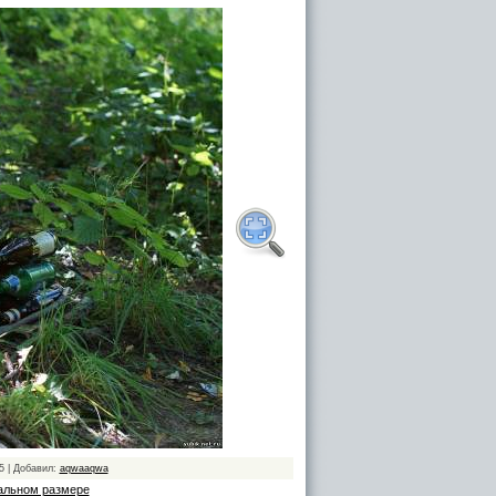
5 | Добавил:
aqwaaqwa
альном размере