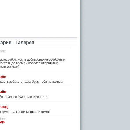
рии - Галерея
Петр
елесообразность дублирования сообщения
 настоящее время Добродел оперативно
налы жителей.
зайн
шь, как бы этот шлагбаум тебя не накрыл
зайн
н, реально будто заваливается
ъезд
к будет на своём месте, видимо))
irev
оде
)