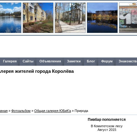
Галерея
Сайты
Объявления
Заметки
Блог
Форум
Знакомств
алерея жителей города Королёва
авная
»
Фотоальбом
»
Общая галерея ЮБиК'a
» Природа
Пивбар пополняется
В Комитетском лесу
Август 2015