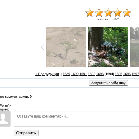
Рейтинг:
5.0
/
2
« Предыдущая
|
1689
1690
1691
1692
1693
[
1694
]
1695
1696
1697
его комментариев:
0
Form">
йдите:
Отправить