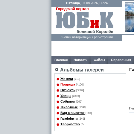
Пятница
, 07.08.2026, 06:24
Кнопки авторизации / регистрации
Главная
Новости
Файлы
Справочная
Г
Альбомы галереи
Жители
[719]
Природа
[4150]
Объекты
[3682]
Улицы
[4615]
События
[995]
Животные
[1398]
Гл
Вид с высоток
[166]
Граффити
[249]
Творчество
[64]