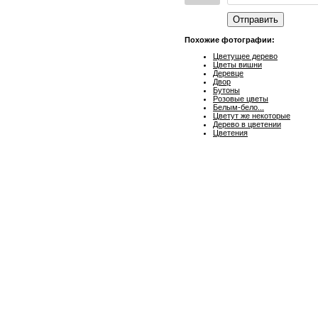
Отправить
Похожие фотографии:
Цветущее дерево
Цветы вишни
Деревце
Двор
Бутоны
Розовые цветы
Белым-бело...
Цветут же некоторые
Дерево в цветении
Цветения