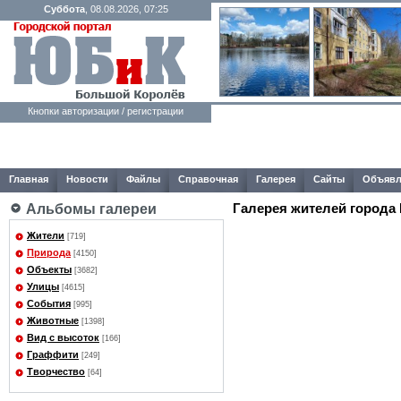
Суббота
, 08.08.2026, 07:25
Кнопки авторизации / регистрации
Главная
Новости
Файлы
Справочная
Галерея
Сайты
Объявл
Галерея жителей города
Альбомы галереи
Жители
[719]
Природа
[4150]
Объекты
[3682]
Улицы
[4615]
События
[995]
Животные
[1398]
Вид с высоток
[166]
Граффити
[249]
Творчество
[64]