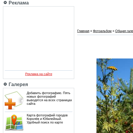
Реклама
Главная
»
Фотоальбом
»
Общая гале
Реклама на сайте
Галерея
Добавить фотографию. Пять
новых фотографий
выводятся на всех страницах
сайта
Карта фотографий городов
Королёв и Юбилейный.
Удобный поиск по карте