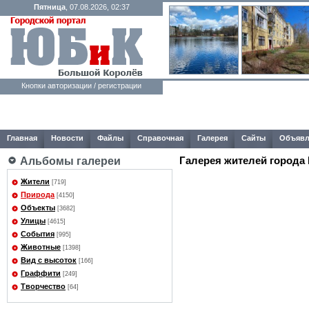
Пятница
, 07.08.2026, 02:37
Кнопки авторизации / регистрации
Главная
Новости
Файлы
Справочная
Галерея
Сайты
Объявл
Галерея жителей города
Альбомы галереи
Жители
[719]
Природа
[4150]
Объекты
[3682]
Улицы
[4615]
События
[995]
Животные
[1398]
Вид с высоток
[166]
Граффити
[249]
Творчество
[64]