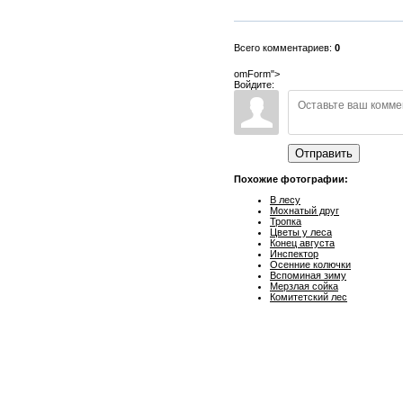
Всего комментариев:
0
omForm">
Войдите:
Отправить
Похожие фотографии:
В лесу
Мохнатый друг
Тропка
Цветы у леса
Конец августа
Инспектор
Осенние колючки
Вспоминая зиму
Мерзлая сойка
Комитетский лес