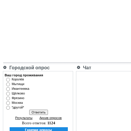
Городской опрос
Чат
Ваш город проживания
Королёв
Мытищи
Ивантеевка
Щёлково
Фрязино
Москва
*другой*
Результаты
Архив опросов
Всего ответов:
1124