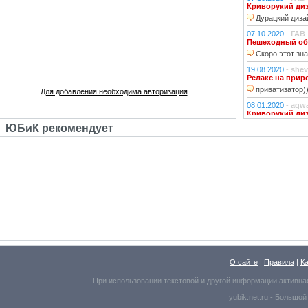
Криворукий ди
Дурацкий дизай
07.10.2020
-
ГАВ
Пешеходный об
Скоро этот зна
19.08.2020
-
shev
Релакс на прир
приватизатор)
Для добавления необходима авторизация
08.01.2020
-
aqw
Криворукий ди
Народ решили 
ЮБиК рекомендует
06.01.2020
-
Джи
Криворукий ди
Фонарь на фона
устраивали?!
29.10.2018
-
lexf
Забава
Пластиковый Ар
Поливинилхлорида
25.10.2018
-
l_yu
Клубочек на ли
По предпросмот
О сайте
|
Правила
|
К
Надо же, какое м
При использовании текстовой и другой информации активна
25.10.2018
-
l_yu
yubik.net.ru -
Большой
Краски осени