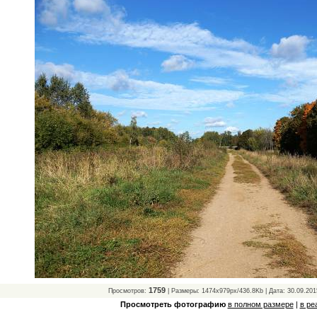
1759
Просмотров:
| Размеры: 1474x979px/436.8Kb | Дата: 30.09.201
Просмотреть фотографию
в полном размере
|
в ре