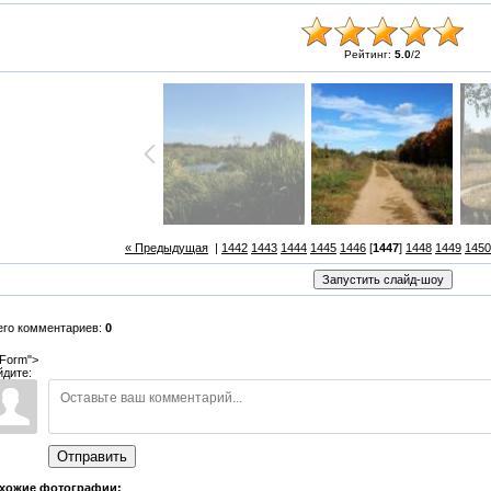
Рейтинг:
5.0
/
2
« Предыдущая
|
1442
1443
1444
1445
1446
[
1447
]
1448
1449
1450
его комментариев:
0
Form">
йдите:
Отправить
хожие фотографии: