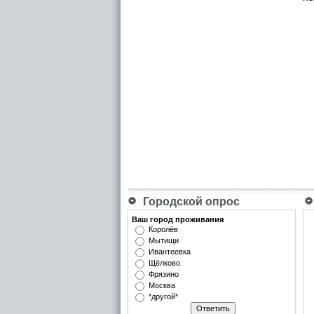
Городской опрос
Ваш город проживания
Королёв
Мытищи
Ивантеевка
Щёлково
Фрязино
Москва
*другой*