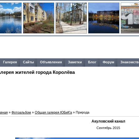
Галерея
Сайты
Объявления
Заметки
Блог
Форум
Знакомств
алерея жителей города Королёва
авная
»
Фотоальбом
»
Общая галерея ЮБиК'a
» Природа
Акуловский канал
Сентябрь 2015