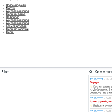
Велосипедисты
Мостик
Акуловский канал
Осенний вальс
На Канале
Акуловский канал
Акуловский канал
Космея розовая
Осенние колючки
Осень
Чат
Коммента
12.10.2021
-
Ник
Бардак
Сомнительна ц
из Добродела. В
реагирует на сиг
07.10.2020
-
ГАВ
Криворукий ди
Идёшь и думае
07.10.2020
-
ГАВ