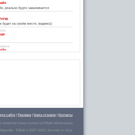
зайн
н, реально будто заваливается
ъезд
к будет на своём месте, видимо))
irev
оде
)
aaqwa
зайн
удивить...
н
зайн
ре... И чем старые классические не
inn
го на резиновой подложке.....только бы не из
 делали....
стве
ру фото показалось, что это гриб в листьях
арта сайта
|
Реклама
|
Книга отзывов
|
Контакты
есто для сна выбрал.
я гипертекстовая ссылка на
ЮБиК
обязательна
 Королёв
- ЮБиК © 2007-2026 |
Хостинг от
uCoz