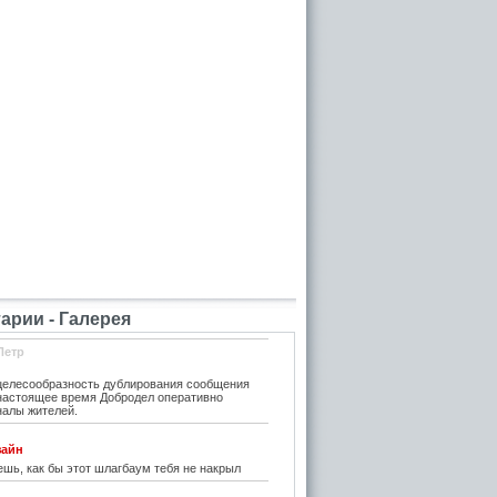
рии - Галерея
Петр
елесообразность дублирования сообщения
 настоящее время Добродел оперативно
налы жителей.
зайн
шь, как бы этот шлагбаум тебя не накрыл