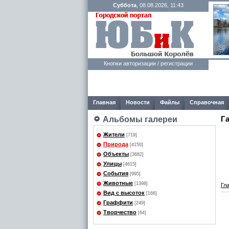
Суббота
, 08.08.2026, 11:43
Кнопки авторизации / регистрации
Главная
Новости
Файлы
Справочная
Г
Альбомы галереи
Жители
[719]
Природа
[4150]
Объекты
[3682]
Улицы
[4615]
События
[995]
Животные
[1398]
Гл
Вид с высоток
[166]
Граффити
[249]
Творчество
[64]