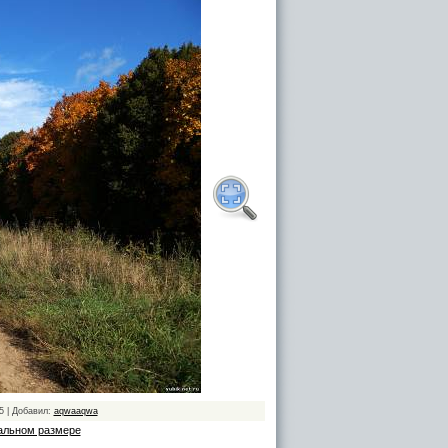
5 | Добавил:
aqwaaqwa
альном размере