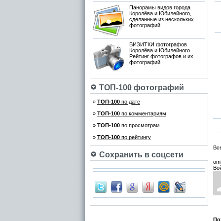
Панорамы видов города
Королёва и Юбилейного,
сделанные из нескольких
фотографий
ВИЗИТКИ фотографов
Королёва и Юбилейного.
Рейтинг фотографов и их
фотографий
ТОП-100 фотографий
»
ТОП-100
по дате
»
ТОП-100
по комментариям
»
ТОП-100
по просмотрам
»
ТОП-100
по рейтингу
Вс
Сохранить в соцсети
om
Во
По