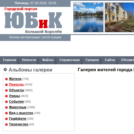
Пятница
, 07.08.2026, 19:45
Кнопки авторизации / регистрации
Главная
Новости
Файлы
Справочная
Галерея
Сайты
Объявл
Галерея жителей города
Альбомы галереи
Жители
[719]
Природа
[4150]
Объекты
[3682]
Улицы
[4615]
События
[995]
Животные
[1398]
Вид с высоток
[166]
Граффити
[249]
Творчество
[64]