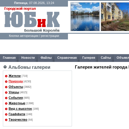
Пятница
, 07.08.2026, 13:24
Кнопки авторизации / регистрации
Главная
Новости
Файлы
Справочная
Галерея
Сайты
Объявл
Галерея жителей города
Альбомы галереи
Жители
[719]
Природа
[4150]
Объекты
[3682]
Улицы
[4615]
События
[995]
Животные
[1398]
Вид с высоток
[166]
Граффити
[249]
Творчество
[64]