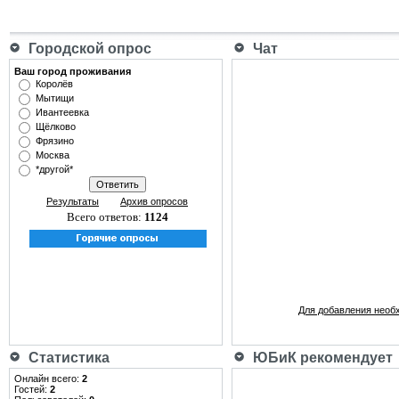
Городской опрос
Чат
Ваш город проживания
Королёв
Мытищи
Ивантеевка
Щёлково
Фрязино
Москва
*другой*
Результаты
Архив опросов
Всего ответов:
1124
Для добавления необ
Статистика
ЮБиК рекомендует
Онлайн всего:
2
Гостей:
2