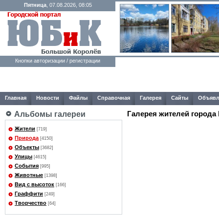
Пятница
, 07.08.2026, 08:05
Кнопки авторизации / регистрации
Главная
Новости
Файлы
Справочная
Галерея
Сайты
Объявл
Галерея жителей города
Альбомы галереи
Жители
[719]
Природа
[4150]
Объекты
[3682]
Улицы
[4615]
События
[995]
Животные
[1398]
Вид с высоток
[166]
Граффити
[249]
Творчество
[64]