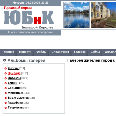
Четверг
, 06.08.2026, 23:26
Кнопки авторизации / регистрации
Главная
Новости
Файлы
Справочная
Галерея
Сайты
Объявл
Галерея жителей города
Альбомы галереи
Жители
[719]
Природа
[4150]
Объекты
[3682]
Улицы
[4615]
События
[995]
Животные
[1398]
Вид с высоток
[166]
Граффити
[249]
Творчество
[64]