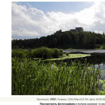
2552
Просмотров:
| Размеры: 1200x799px/313.7Kb | Дата: 08.08.20
Просмотреть фотографию
в полном размере
|
в ре