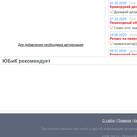
07.10.2020
-
ГАВ
Криворукий ди
Дурацкий дизай
07.10.2020
-
ГАВ
Пешеходный об
Скоро этот зна
19.08.2020
-
shev
Релакс на прир
приватизатор)
Для добавления необходима авторизация
08.01.2020
-
aqw
Криворукий ди
Народ решили 
ЮБиК рекомендует
06.01.2020
-
Джи
Криворукий ди
Фонарь на фона
устраивали?!
29.10.2018
-
lexf
Забава
Пластиковый Ар
Поливинилхлорида
25.10.2018
-
l_yu
Клубочек на ли
По предпросмот
О сайте
|
Правила
|
К
Надо же, какое м
При использовании текстовой и другой информации активна
25.10.2018
-
l_yu
yubik.net.ru -
Большой