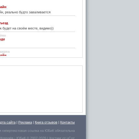
зайн
н, реально будто заваливается
ъезд
к будет на своём месте, видимо))
irev
оде
)
aaqwa
зайн
удивить...
н
зайн
ре... И чем старые классические не
inn
го на резиновой подложке.....только бы не из
 делали....
стве
ру фото показалось, что это гриб в листьях
арта сайта
|
Реклама
|
Книга отзывов
|
Контакты
есто для сна выбрал.
я гипертекстовая ссылка на
ЮБиК
обязательна
 Королёв
- ЮБиК © 2007-2026 |
Хостинг от
uCoz