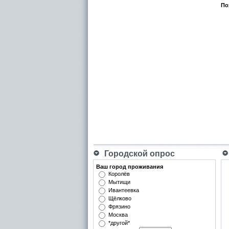
По
Городской опрос
Ваш город проживания
Королёв
Мытищи
Ивантеевка
Щёлково
Фрязино
Москва
*другой*