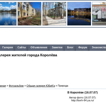
Галерея
Сайты
Объявления
Заметки
Блог
Форум
Знакомств
алерея жителей города Королёва
авная
»
Фотоальбом
»
Общая галерея ЮБиК'a
» Природа
В Королёве (16.07.07)
Автор фото (16.07.07):
http://borh-84.ya.ru/