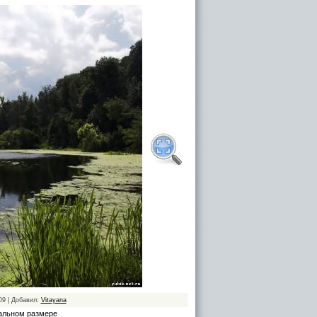
09 | Добавил:
Vitayana
альном размере