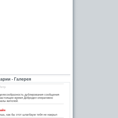
рии - Галерея
Петр
елесообразность дублирования сообщения
 настоящее время Добродел оперативно
налы жителей.
зайн
шь, как бы этот шлагбаум тебя не накрыл