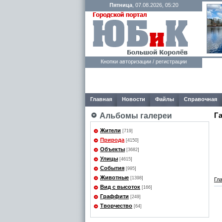
Пятница
, 07.08.2026, 05:20
Кнопки авторизации / регистрации
Главная
Новости
Файлы
Справочная
Г
Альбомы галереи
Жители
[719]
Природа
[4150]
Объекты
[3682]
Улицы
[4615]
События
[995]
Животные
[1398]
Гл
Вид с высоток
[166]
Граффити
[249]
Творчество
[64]