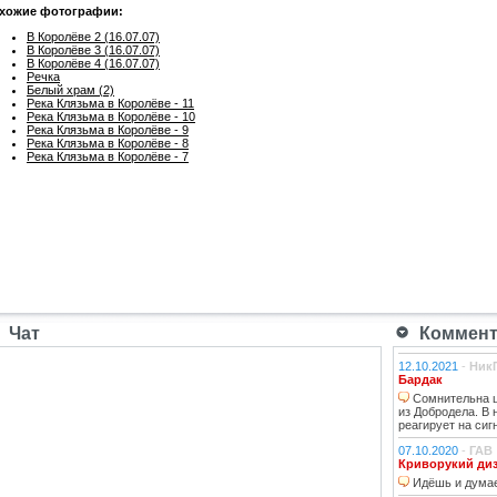
хожие фотографии:
В Королёве 2 (16.07.07)
В Королёве 3 (16.07.07)
В Королёве 4 (16.07.07)
Речка
Белый храм (2)
Река Клязьма в Королёве - 11
Река Клязьма в Королёве - 10
Река Клязьма в Королёве - 9
Река Клязьма в Королёве - 8
Река Клязьма в Королёве - 7
Чат
Коммента
12.10.2021
-
Ник
Бардак
Сомнительна ц
из Добродела. В
реагирует на сиг
07.10.2020
-
ГАВ
Криворукий ди
Идёшь и думае