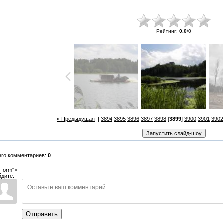
Рейтинг:
0.0
/
0
« Предыдущая
|
3894
3895
3896
3897
3898
[
3899
]
3900
3901
3902
его комментариев:
0
Form">
йдите:
Отправить