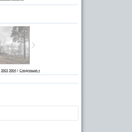
3903
3904
|
Следующая »