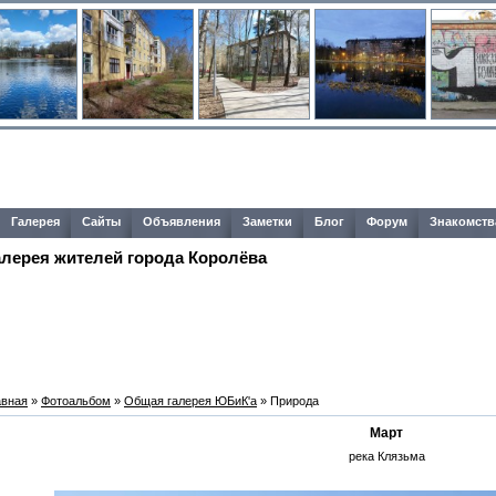
Галерея
Сайты
Объявления
Заметки
Блог
Форум
Знакомств
алерея жителей города Королёва
авная
»
Фотоальбом
»
Общая галерея ЮБиК'a
» Природа
Март
река Клязьма