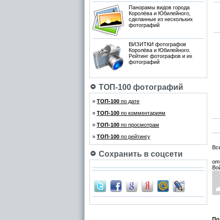
Панорамы видов города
Королёва и Юбилейного,
сделанные из нескольких
фотографий
ВИЗИТКИ фотографов
Королёва и Юбилейного.
Рейтинг фотографов и их
фотографий
ТОП-100 фотографий
»
ТОП-100
по дате
»
ТОП-100
по комментариям
»
ТОП-100
по просмотрам
»
ТОП-100
по рейтингу
Вс
Сохранить в соцсети
om
Во
По