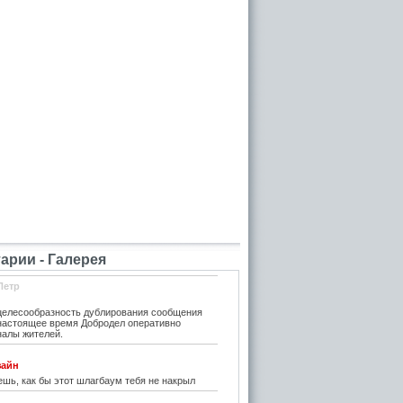
рии - Галерея
Петр
елесообразность дублирования сообщения
 настоящее время Добродел оперативно
налы жителей.
зайн
шь, как бы этот шлагбаум тебя не накрыл