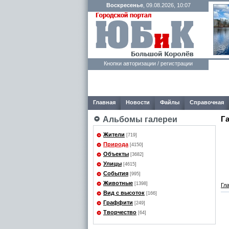
Воскресенье
, 09.08.2026, 10:07
Кнопки авторизации / регистрации
Главная
Новости
Файлы
Справочная
Г
Альбомы галереи
Жители
[719]
Природа
[4150]
Объекты
[3682]
Улицы
[4615]
События
[995]
Животные
[1398]
Гл
Вид с высоток
[166]
Граффити
[249]
Творчество
[64]