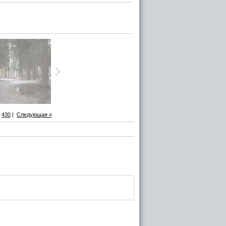
430
|
Следующая »