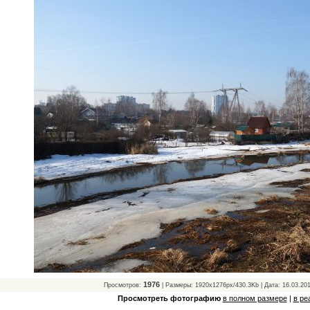
1976
Просмотров:
| Размеры: 1920x1276px/430.3Kb | Дата: 16.03.20
Просмотреть фотографию
в полном размере
|
в ре