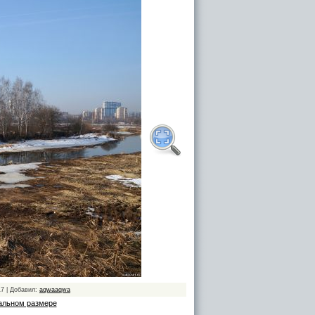
17 | Добавил:
aqwaaqwa
альном размере