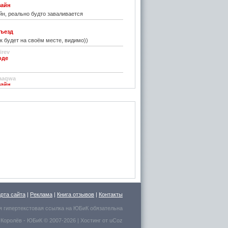
зайн
н, реально будто заваливается
ъезд
к будет на своём месте, видимо))
irev
оде
)
aaqwa
зайн
удивить...
н
зайн
ре... И чем старые классические не
inn
го на резиновой подложке.....только бы не из
 делали....
стве
ру фото показалось, что это гриб в листьях
арта сайта
|
Реклама
|
Книга отзывов
|
Контакты
есто для сна выбрал.
я гипертекстовая ссылка на
ЮБиК
обязательна
 Королёв
- ЮБиК © 2007-2026 |
Хостинг от
uCoz