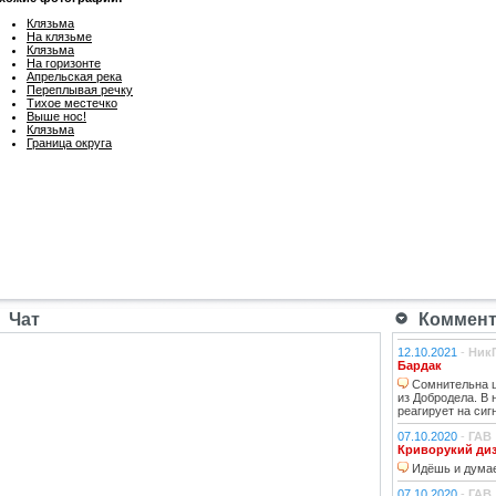
Клязьма
На клязьме
Клязьма
На горизонте
Апрельская река
Переплывая речку
Тихое местечко
Выше нос!
Клязьма
Граница округа
Чат
Коммента
12.10.2021
-
Ник
Бардак
Сомнительна ц
из Добродела. В
реагирует на сиг
07.10.2020
-
ГАВ
Криворукий ди
Идёшь и думае
07.10.2020
-
ГАВ