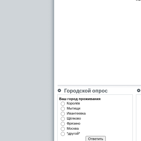
Городской опрос
Ваш город проживания
Королёв
Мытищи
Ивантеевка
Щёлково
Фрязино
Москва
*другой*