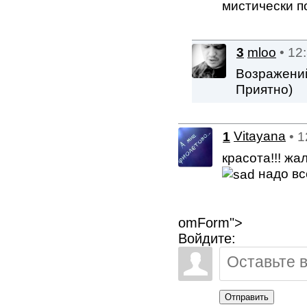
мистически п
3
mloo
• 12
Возражений
Приятно)
1
Vitayana
• 
красота!!! жа
надо вс
omForm">
Войдите:
Отправить