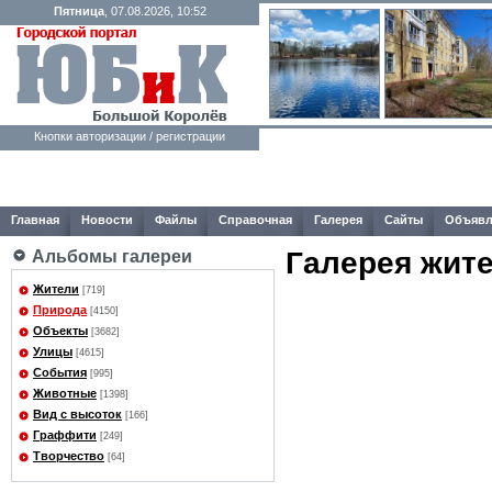
Пятница
, 07.08.2026, 10:52
Кнопки авторизации / регистрации
Главная
Новости
Файлы
Справочная
Галерея
Сайты
Объявл
Галерея жит
Альбомы галереи
Жители
[719]
Природа
[4150]
Объекты
[3682]
Улицы
[4615]
События
[995]
Животные
[1398]
Вид с высоток
[166]
Граффити
[249]
Творчество
[64]