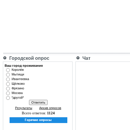
Городской опрос
Чат
Ваш город проживания
Королёв
Мытищи
Ивантеевка
Щёлково
Фрязино
Москва
*другой*
Результаты
Архив опросов
Всего ответов:
1124