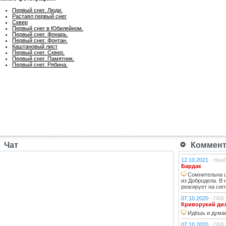
Первый снег. Люди.
Растаял первый снег
Сквер
Первый снег в Юбилейном.
Первый снег. Фонарь.
Первый снег. Фонтан.
Каштановый лист
Первый снег. Сквер.
Первый снег. Памятник.
Первый снег. Рябина.
Чат
Коммента
12.10.2021
-
Ник
Бардак
Сомнительна ц
из Добродела. В
реагирует на сиг
07.10.2020
-
ГАВ
Криворукий ди
Идёшь и думае
07.10.2020
-
ГАВ