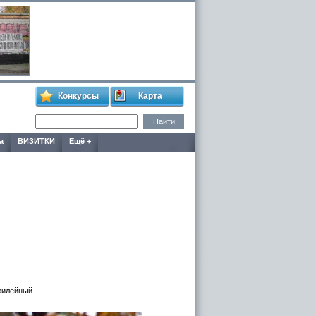
Конкурсы
Карта
а
ВИЗИТКИ
Ещё +
Юбилейный