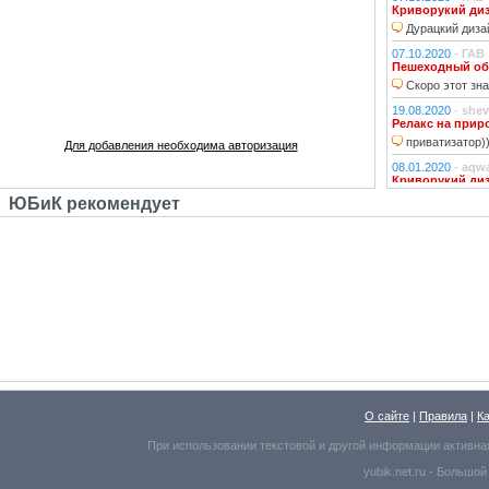
Криворукий ди
Дурацкий дизай
07.10.2020
-
ГАВ
Пешеходный об
Скоро этот зна
19.08.2020
-
shev
Релакс на прир
приватизатор)
Для добавления необходима авторизация
08.01.2020
-
aqw
Криворукий ди
Народ решили 
ЮБиК рекомендует
06.01.2020
-
Джи
Криворукий ди
Фонарь на фона
устраивали?!
29.10.2018
-
lexf
Забава
Пластиковый Ар
Поливинилхлорида
25.10.2018
-
l_yu
Клубочек на ли
По предпросмот
О сайте
|
Правила
|
К
Надо же, какое м
При использовании текстовой и другой информации активна
25.10.2018
-
l_yu
yubik.net.ru -
Большой
Краски осени