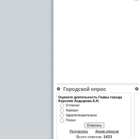
Городской опрос
Оцените деятельность Главы города
Королёв Ходырева А.Н.
Отлично
Хорошо
Удовлетворительно
Плохо
Результаты
Архив опросов
Всего ответов:
1433