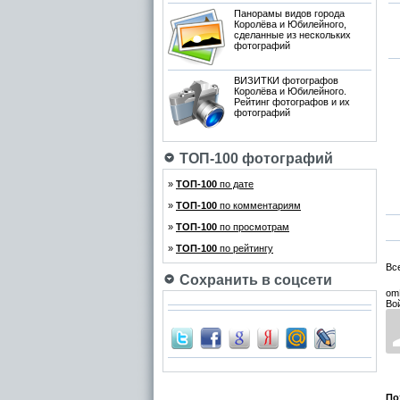
Панорамы видов города
Королёва и Юбилейного,
сделанные из нескольких
фотографий
ВИЗИТКИ фотографов
Королёва и Юбилейного.
Рейтинг фотографов и их
фотографий
ТОП-100 фотографий
»
ТОП-100
по дате
»
ТОП-100
по комментариям
»
ТОП-100
по просмотрам
»
ТОП-100
по рейтингу
Вс
Сохранить в соцсети
om
Во
По