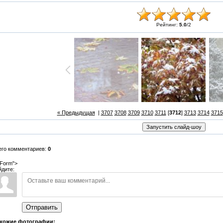
Рейтинг:
5.0
/
2
« Предыдущая
|
3707
3708
3709
3710
3711
[
3712
]
3713
3714
3715
его комментариев:
0
Form">
йдите:
Отправить
хожие фотографии: