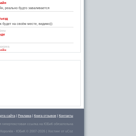
зайн
н, реально будто заваливается
ъезд
к будет на своём месте, видимо))
irev
оде
)
aaqwa
зайн
удивить...
н
зайн
ре... И чем старые классические не
inn
го на резиновой подложке.....только бы не из
 делали....
стве
ру фото показалось, что это гриб в листьях
арта сайта
|
Реклама
|
Книга отзывов
|
Контакты
есто для сна выбрал.
я гипертекстовая ссылка на
ЮБиК
обязательна
 Королёв
- ЮБиК © 2007-2026 |
Хостинг от
uCoz