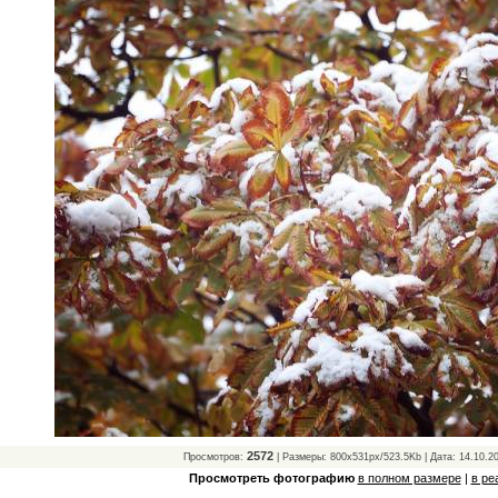
2572
Просмотров:
| Размеры: 800x531px/523.5Kb | Дата: 14.10.2
Просмотреть фотографию
в полном размере
|
в ре