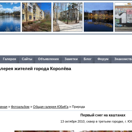
Галерея
Сайты
Объявления
Заметки
Блог
Форум
Знакомств
алерея жителей города Королёва
авная
»
Фотоальбом
»
Общая галерея ЮБиК'a
» Природа
Первый снег на каштанах
13 октября 2010, сквер в третьем городке, г. 