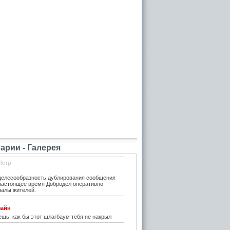
рии - Галерея
Петр
елесообразность дублирования сообщения
 настоящее время Добродел оперативно
налы жителей.
зайн
шь, как бы этот шлагбаум тебя не накрыл