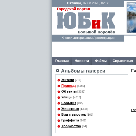
Пятница
, 07.08.2026, 02:38
Кнопки авторизации / регистрации
Главная
Новости
Файлы
Справочная
Г
Альбомы галереи
Жители
[719]
Природа
[4150]
Объекты
[3682]
Улицы
[4615]
События
[995]
Животные
[1398]
Гл
Вид с высоток
[166]
Граффити
[249]
Творчество
[64]