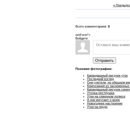
« Предыду
Всего комментариев:
0
omForm">
Войдите:
Отправить
Похожие фотографии:
Карандашный рисунок уток
Последний взгляд
Они улетели, но обещали ве
Композиция из заснеженных 
Карандашный рисунок синич
Уточка-пеструшка
Утки на северном полюсе
А они мечтают о море
Новогоднее настроение
Утки на пруду