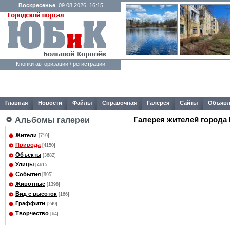
Воскресенье
, 09.08.2026, 16:15
Кнопки авторизации / регистрации
Главная
Новости
Файлы
Справочная
Галерея
Сайты
Объявл
Галерея жителей города
Альбомы галереи
Жители
[719]
Природа
[4150]
Объекты
[3682]
Улицы
[4615]
События
[995]
Животные
[1398]
Вид с высоток
[166]
Граффити
[249]
Творчество
[64]