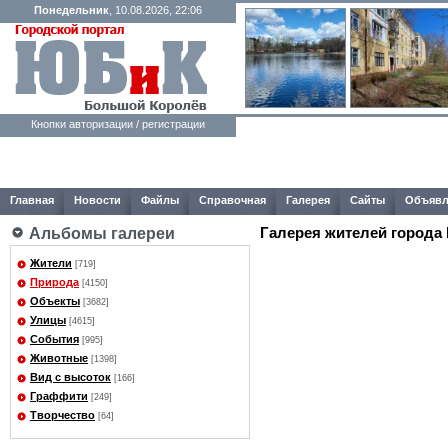
Понедельник
, 10.08.2026, 22:06
Кнопки авторизации / регистрации
Главная
Новости
Файлы
Справочная
Галерея
Сайты
Объявл
Галерея жителей города
Альбомы галереи
Жители
[719]
Природа
[4150]
Объекты
[3682]
Улицы
[4615]
События
[995]
Животные
[1398]
Вид с высоток
[166]
Граффити
[249]
Творчество
[64]