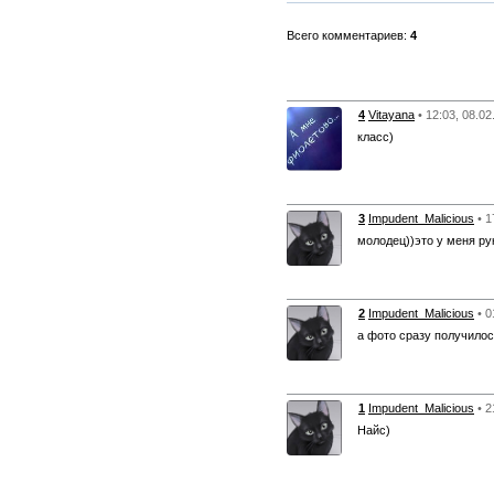
Всего комментариев:
4
4
Vitayana
• 12:03, 08.02
класс)
3
Impudent_Malicious
• 1
молодец))это у меня ру
2
Impudent_Malicious
• 0
а фото сразу получило
1
Impudent_Malicious
• 2
Найс)