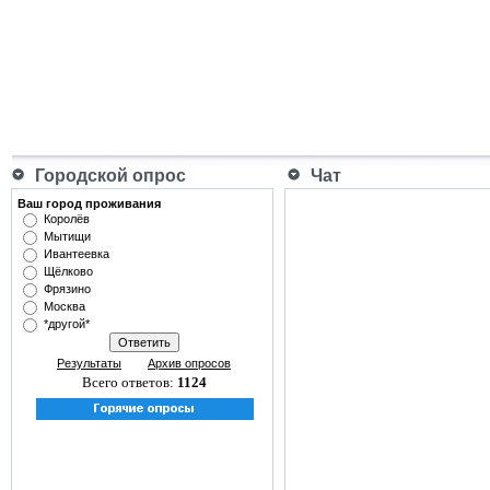
Городской опрос
Чат
Ваш город проживания
Королёв
Мытищи
Ивантеевка
Щёлково
Фрязино
Москва
*другой*
Результаты
Архив опросов
Всего ответов:
1124