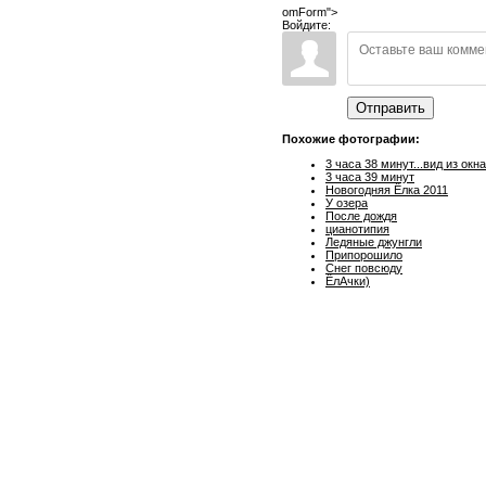
omForm">
Войдите:
Отправить
Похожие фотографии:
3 часа 38 минут...вид из окна
3 часа 39 минут
Новогодняя Ёлка 2011
У озера
После дождя
цианотипия
Ледяные джунгли
Припорошило
Снег повсюду
ЁлАчки)