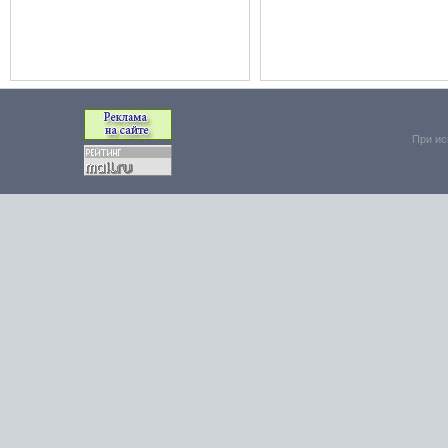
При ис