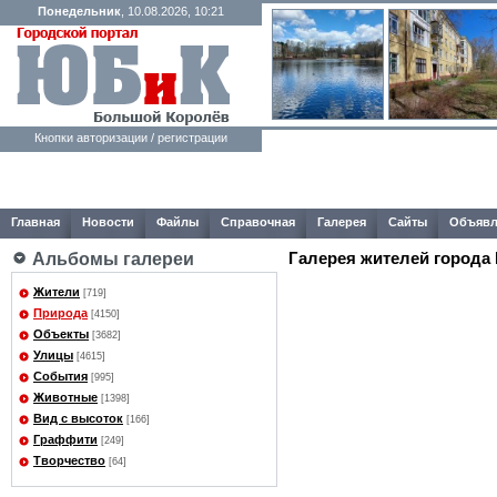
Понедельник
, 10.08.2026, 10:21
Кнопки авторизации / регистрации
Главная
Новости
Файлы
Справочная
Галерея
Сайты
Объявл
Галерея жителей города
Альбомы галереи
Жители
[719]
Природа
[4150]
Объекты
[3682]
Улицы
[4615]
События
[995]
Животные
[1398]
Вид с высоток
[166]
Граффити
[249]
Творчество
[64]