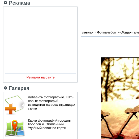
Реклама
Главная
»
Фотоальбом
»
Общая гале
Реклама на сайте
Галерея
Добавить фотографию. Пять
новых фотографий
выводятся на всех страницах
сайта
Карта фотографий городов
Королёв и Юбилейный.
Удобный поиск по карте