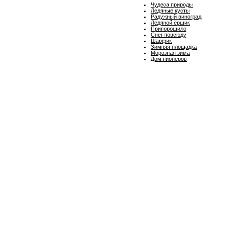
Чудеса природы
Ледяные кусты
Радужный виноград
Ледяной ёршик
Припорошило
Снег повсюду
Шарфик
Зимняя площадка
Морозная зима
Дом пионеров