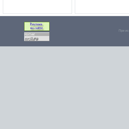
При ис