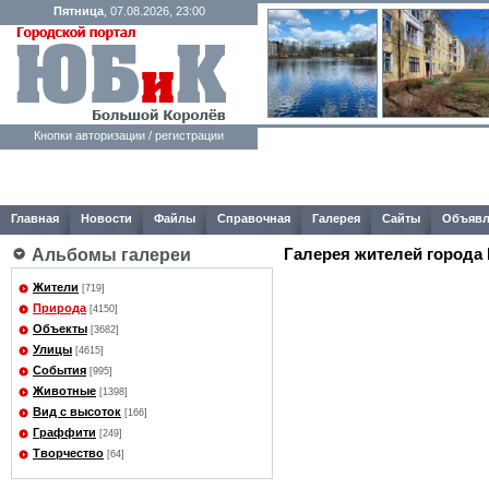
Пятница
, 07.08.2026, 23:00
Кнопки авторизации / регистрации
Главная
Новости
Файлы
Справочная
Галерея
Сайты
Объявл
Галерея жителей города
Альбомы галереи
Жители
[719]
Природа
[4150]
Объекты
[3682]
Улицы
[4615]
События
[995]
Животные
[1398]
Вид с высоток
[166]
Граффити
[249]
Творчество
[64]