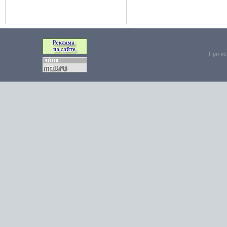
При ис