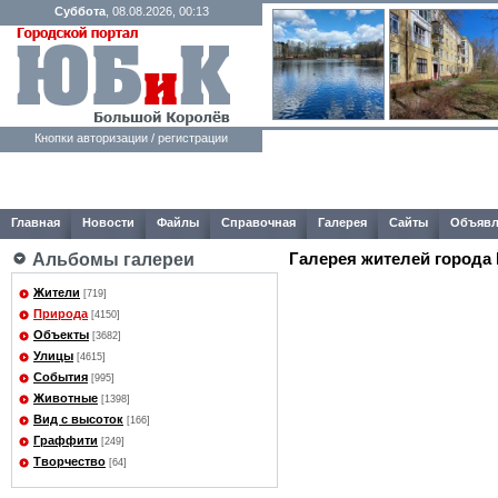
Суббота
, 08.08.2026, 00:13
Кнопки авторизации / регистрации
Главная
Новости
Файлы
Справочная
Галерея
Сайты
Объявл
Галерея жителей города
Альбомы галереи
Жители
[719]
Природа
[4150]
Объекты
[3682]
Улицы
[4615]
События
[995]
Животные
[1398]
Вид с высоток
[166]
Граффити
[249]
Творчество
[64]