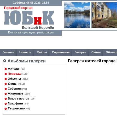
Суббота
, 08.08.2026, 15:55
Кнопки авторизации / регистрации
Главная
Новости
Файлы
Справочная
Галерея
Сайты
Объявл
Галерея жителей города
Альбомы галереи
Жители
[719]
Природа
[4150]
Объекты
[3682]
Улицы
[4615]
События
[995]
Животные
[1398]
Вид с высоток
[166]
Граффити
[249]
Творчество
[64]