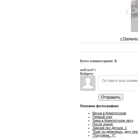
« Предыду
Всего комментариев:
0
omForm">
Войдите:
Отправить
Похожие фотографии:
Весна в Комитетском
Первый снег
Зима в Комитетском лесу
После дождя
Зимний лес.Детали. 2
"Ещё ты дремлешь, друг прел
"Погуляем...))"