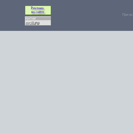
При ис