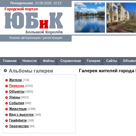
Понедельник
, 10.08.2026, 10:13
Кнопки авторизации / регистрации
Главная
Новости
Файлы
Справочная
Галерея
Сайты
Объявл
Галерея жителей города
Альбомы галереи
Жители
[719]
Природа
[4150]
Объекты
[3682]
Улицы
[4615]
События
[995]
Животные
[1398]
Вид с высоток
[166]
Граффити
[249]
Творчество
[64]