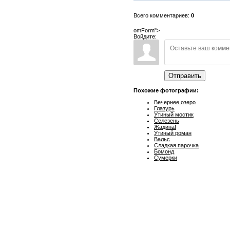
Всего комментариев:
0
omForm">
Войдите:
Отправить
Похожие фотографии:
Вечернее озеро
Глазурь
Утиный мостик
Селезень
Жадина!
Утиный роман
Вальс
Сладкая парочка
Бомонд
Сумерки