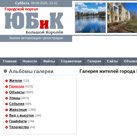
Суббота
, 08.08.2026, 21:42
Кнопки авторизации / регистрации
Главная
Новости
Файлы
Справочная
Галерея
Сайты
Объявл
Галерея жителей города
Альбомы галереи
Жители
[719]
Природа
[4150]
Объекты
[3682]
Улицы
[4615]
События
[995]
Животные
[1398]
Вид с высоток
[166]
Граффити
[249]
Творчество
[64]