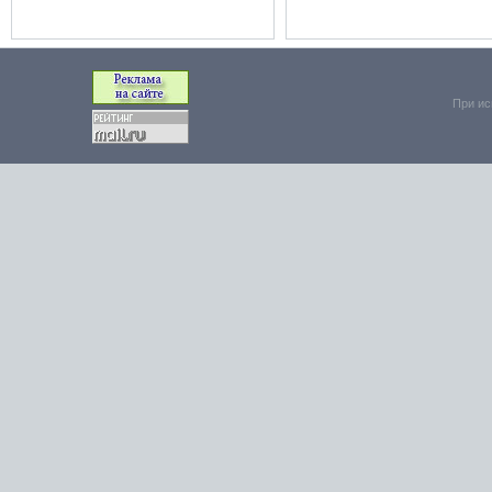
При ис