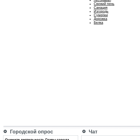
Свежий пень
Санация
Изгородь
Сумерки
Дорожка
Белка
Городской опрос
Чат
Оцените деятельность Главы города