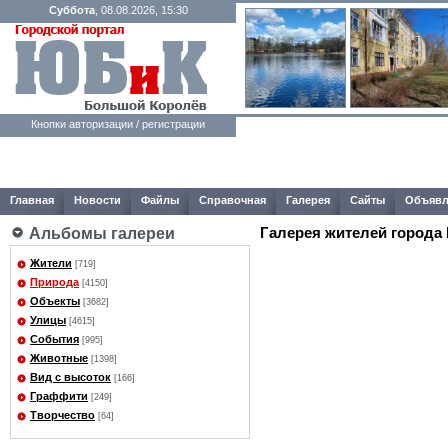
Суббота
, 08.08.2026, 15:30
Кнопки авторизации / регистрации
Главная
Новости
Файлы
Справочная
Галерея
Сайты
Объявл
Галерея жителей города
Альбомы галереи
Жители
[719]
Природа
[4150]
Объекты
[3682]
Улицы
[4615]
События
[995]
Животные
[1398]
Вид с высоток
[166]
Граффити
[249]
Творчество
[64]