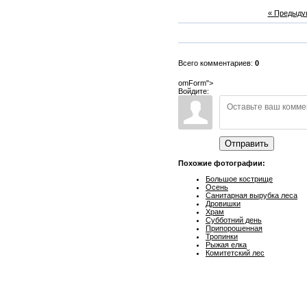
« Предыду
Всего комментариев:
0
omForm">
Войдите:
Отправить
Похожие фотографии:
Большое кострище
Осень
Санитарная вырубка леса
Дровишки
Храм
Субботний день
Припорошенная
Тропинки
Рыжая елка
Комитетский лес