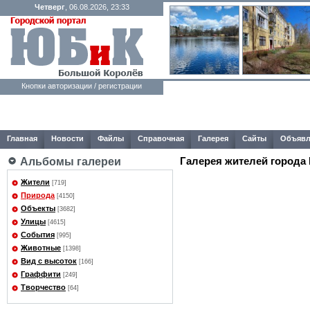
Четверг
, 06.08.2026, 23:33
Кнопки авторизации / регистрации
Главная
Новости
Файлы
Справочная
Галерея
Сайты
Объявл
Галерея жителей города
Альбомы галереи
Жители
[719]
Природа
[4150]
Объекты
[3682]
Улицы
[4615]
События
[995]
Животные
[1398]
Вид с высоток
[166]
Граффити
[249]
Творчество
[64]