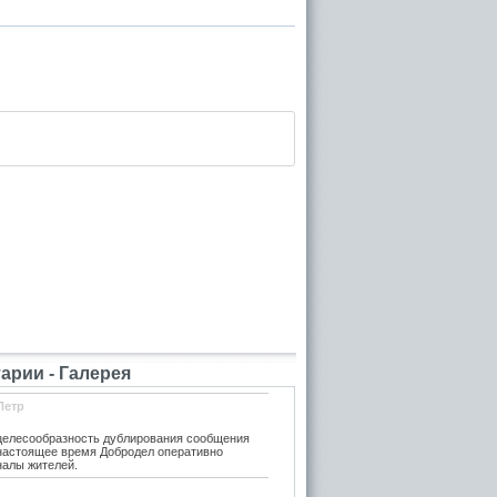
рии - Галерея
Петр
елесообразность дублирования сообщения
 настоящее время Добродел оперативно
налы жителей.