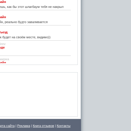
зайн
шь, как бы этот шлагбаум тебя не накрыл
зайн
н, реально будто заваливается
ъезд
к будет на своём месте, видимо))
irev
оде
)
aaqwa
зайн
удивить...
н
зайн
ре... И чем старые классические не
inn
го на резиновой подложке.....только бы не из
 делали....
стве
ру фото показалось, что это гриб в листьях
арта сайта
|
Реклама
|
Книга отзывов
|
Контакты