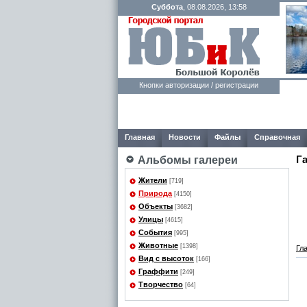
Суббота
, 08.08.2026, 13:58
Кнопки авторизации / регистрации
Главная
Новости
Файлы
Справочная
Г
Альбомы галереи
Жители
[719]
Природа
[4150]
Объекты
[3682]
Улицы
[4615]
События
[995]
Животные
[1398]
Гл
Вид с высоток
[166]
Граффити
[249]
Творчество
[64]