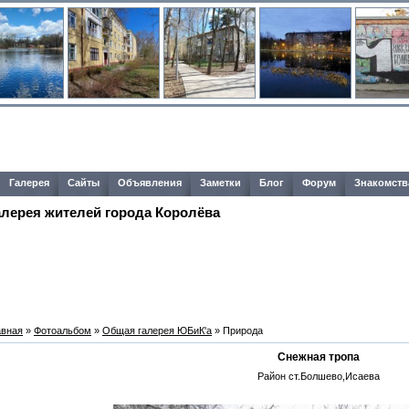
Галерея
Сайты
Объявления
Заметки
Блог
Форум
Знакомств
алерея жителей города Королёва
авная
»
Фотоальбом
»
Общая галерея ЮБиК'a
» Природа
Снежная тропа
Район ст.Болшево,Исаева