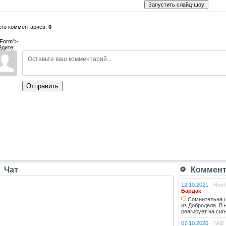
его комментариев:
0
Form">
йдите:
Отправить
Чат
Коммента
12.10.2021
-
Ник
Бардак
Сомнительна ц
из Добродела. В
реагирует на сиг
07.10.2020
-
ГАВ