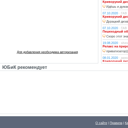
Криворукий ди
Идёшь и думае
07.10.2020
-
ГАВ
Криворукий ди
Дурацкий дизай
07.10.2020
-
ГАВ
Пешеходный об
Скоро этот зна
19.08.2020
-
shev
Релакс на прир
приватизатор)
Для добавления необходима авторизация
08.01.2020
-
aqw
Криворукий ди
Народ решили 
ЮБиК рекомендует
06.01.2020
-
Джи
Криворукий ди
Фонарь на фона
устраивали?!
29.10.2018
-
lexf
Забава
Пластиковый Ар
Поливинилхлорида
25.10.2018
-
l_yu
Клубочек на ли
По предпросмот
О сайте
|
Правила
|
К