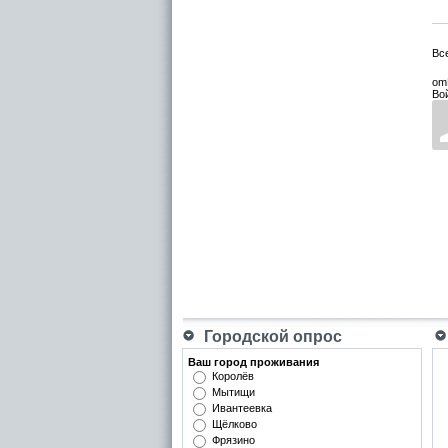
Вс
om
Во
Городской опрос
Ваш город проживания
Королёв
Мытищи
Ивантеевка
Щёлково
Фрязино