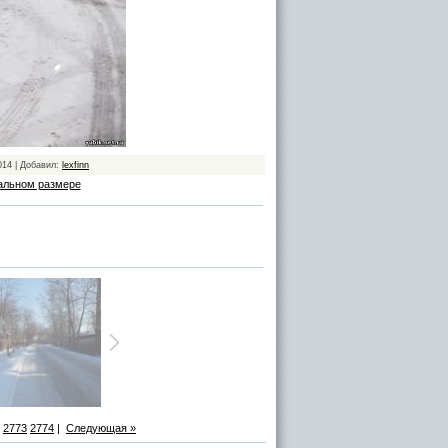
014 | Добавил:
lexfinn
альном размере
2773
2774
|
Следующая »