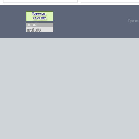
При ис