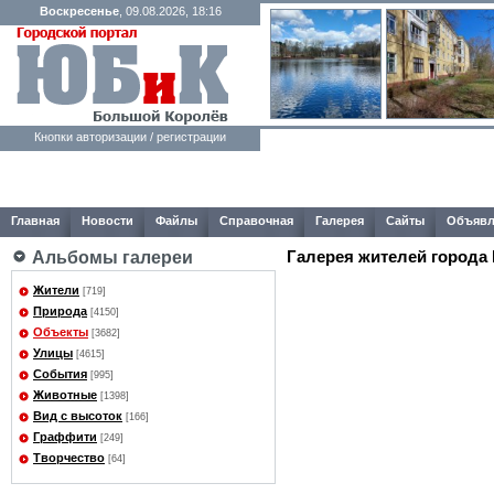
Воскресенье
, 09.08.2026, 18:16
Кнопки авторизации / регистрации
Главная
Новости
Файлы
Справочная
Галерея
Сайты
Объявл
Галерея жителей города
Альбомы галереи
Жители
[719]
Природа
[4150]
Объекты
[3682]
Улицы
[4615]
События
[995]
Животные
[1398]
Вид с высоток
[166]
Граффити
[249]
Творчество
[64]