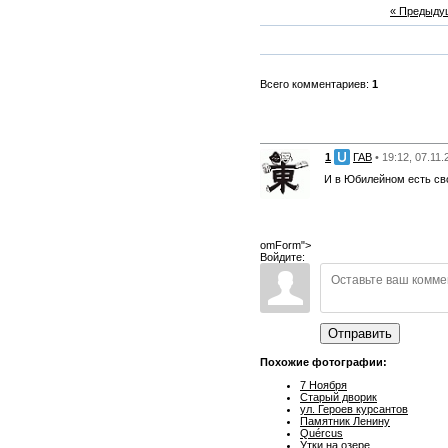
« Предыду
Всего комментариев:
1
1
ГАВ
• 19:12, 07.11
И в Юбилейном есть св
omForm">
Войдите:
Отправить
Похожие фотографии:
7 Ноября
Старый дворик
ул. Героев курсантов
Памятник Ленину
Quércus
Утки на озере