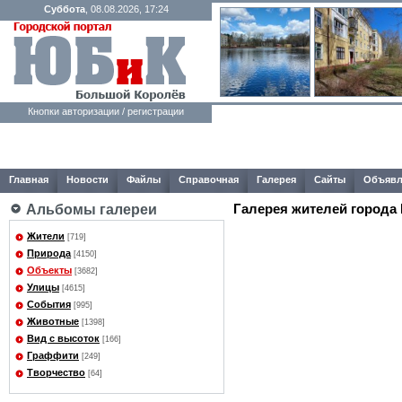
Суббота
, 08.08.2026, 17:24
Кнопки авторизации / регистрации
Главная
Новости
Файлы
Справочная
Галерея
Сайты
Объявл
Галерея жителей города
Альбомы галереи
Жители
[719]
Природа
[4150]
Объекты
[3682]
Улицы
[4615]
События
[995]
Животные
[1398]
Вид с высоток
[166]
Граффити
[249]
Творчество
[64]