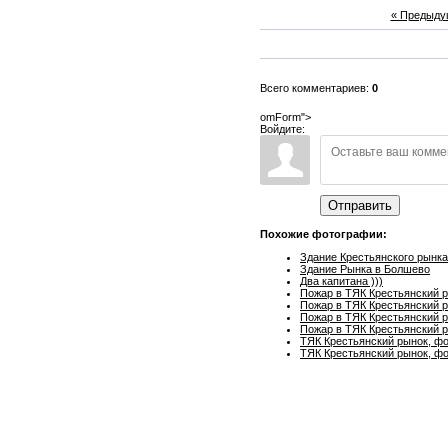
« Предыду
Всего комментариев:
0
omForm">
Войдите:
Отправить
Похожие фотографии:
Здание Крестьянского рынк
Здание Рынка в Болшево
Два капитана )))
Пожар в ТЯК Крестьянский р
Пожар в ТЯК Крестьянский р
Пожар в ТЯК Крестьянский р
Пожар в ТЯК Крестьянский р
ТЯК Крестьянский рынок, фо
ТЯК Крестьянский рынок, фо